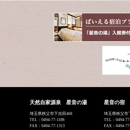
天然自家源泉 星音の湯
星音の宿
埼玉県秩父市下吉田468
埼玉県秩父市下
TEL：
0494-77-1188
TEL：
0494-77
FAX：
0494-77-1313
FAX：
0494-77