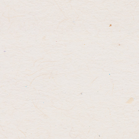
コ
ペ
ン
ー
テ
ジ
ン
の
ツ
先
本
頭
文
へ
の
戻
先
る
頭
へ
戻
る