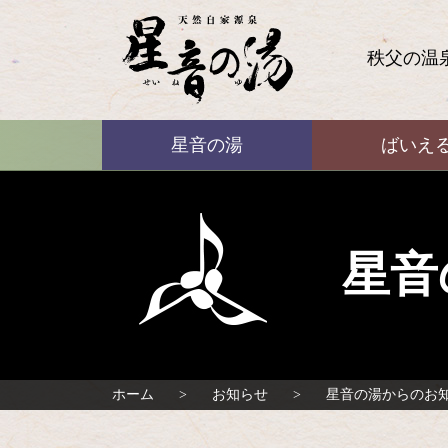
コ
ン
テ
秩父の温
ン
ツ
本
ばいえる
文
星音の湯
ばいえ
へ
ス
キ
ッ
プ
星音
ホーム
お知らせ
星音の湯からのお