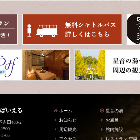
 ばいえる
ホーム
星音の湯
お知らせ
お風呂
吉田483-2
-1500
周辺観光
館内施設
-1705
アクセス
レストラン 空楽