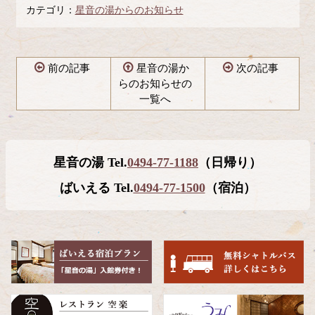
カテゴリ：
星音の湯からのお知らせ
前の記事
星音の湯か
次の記事
らのお知らせの
一覧へ
コ
ペ
ン
ー
テ
ジ
星音の湯 Tel.
0494-77-1188
（日帰り）
ン
の
ツ
先
ばいえる Tel.
0494-77-1500
（宿泊）
本
頭
文
へ
の
戻
先
る
頭
へ
戻
る