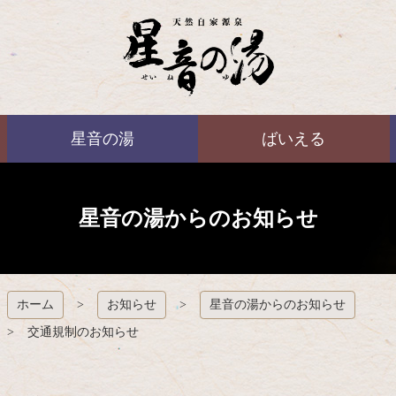
コ
ン
テ
ン
ツ
本
ばいえる
文
星音の湯
ばいえる
へ
ス
キ
ッ
プ
星音の湯からのお知らせ
ホーム
お知らせ
星音の湯からのお知らせ
交通規制のお知らせ