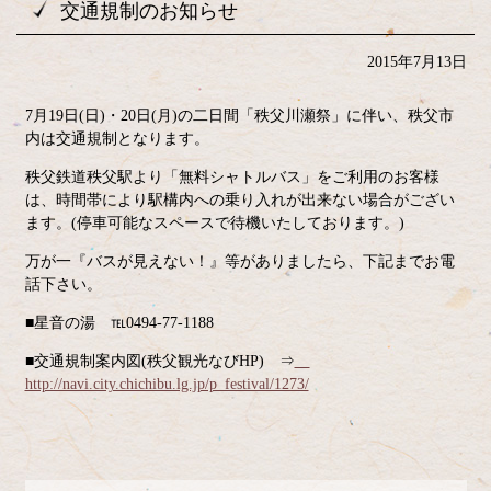
交通規制のお知らせ
2015年7月13日
7月19日(日)・20日(月)の二日間「秩父川瀬祭」に伴い、秩父市
内は交通規制となります。
秩父鉄道秩父駅より「無料シャトルバス」をご利用のお客様
は、時間帯により駅構内への乗り入れが出来ない場合がござい
ます。(停車可能なスペースで待機いたしております。)
万が一『バスが見えない！』等がありましたら、下記までお電
話下さい。
■星音の湯 ℡0494-77-1188
■交通規制案内図(秩父観光なびHP) ⇒
http://navi.city.chichibu.lg.jp/p_festival/1273/