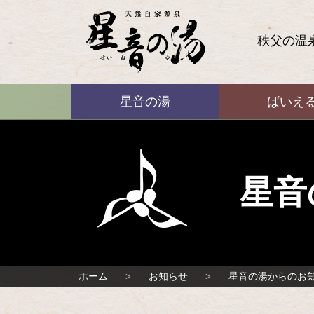
コ
ン
テ
秩父の温
ン
ツ
本
ばいえる
文
星音の湯
ばいえ
へ
ス
キ
ッ
プ
星音
ホーム
お知らせ
星音の湯からのお