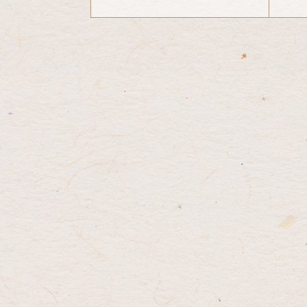
コ
ペ
ン
ー
テ
ジ
ン
の
ツ
先
本
頭
文
へ
の
戻
先
る
頭
へ
戻
る