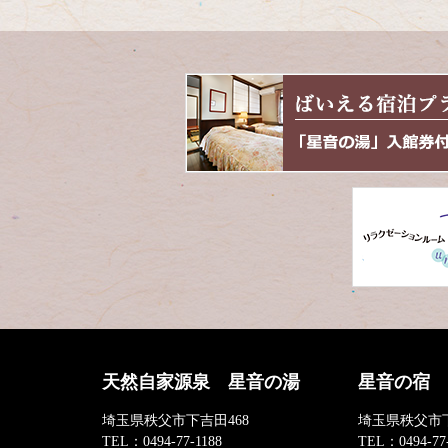
天然自家源泉 星音の湯
星音の宿
埼玉県秩父市下吉田468
埼玉県秩父市下
TEL：
0494-77-1188
TEL：
0494-77