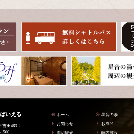
 ばいえる
ホーム
星音の湯
お知らせ
お風呂
吉田483-2
-1500
周辺観光
館内施設