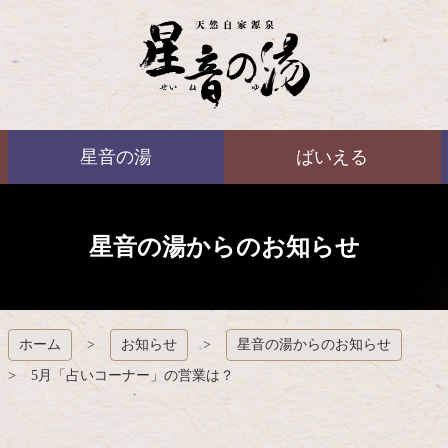
コ
ン
テ
ン
ツ
本
ばいえる
文
星音の湯
ばいえる
へ
ス
キ
ッ
プ
星音の湯からのお知らせ
ホーム
お知らせ
星音の湯からのお知らせ
5月「占いコーナー」の営業は？