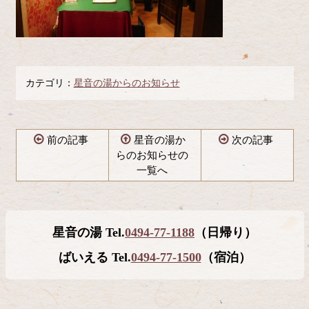
カテゴリ：
星音の湯からのお知らせ
前の記事
星音の湯か
次の記事
らのお知らせの
一覧へ
コ
ペ
ン
ー
テ
ジ
星音の湯 Tel.
0494-77-1188
（日帰り）
ン
の
ツ
先
ばいえる Tel.
0494-77-1500
（宿泊）
本
頭
文
へ
の
戻
先
る