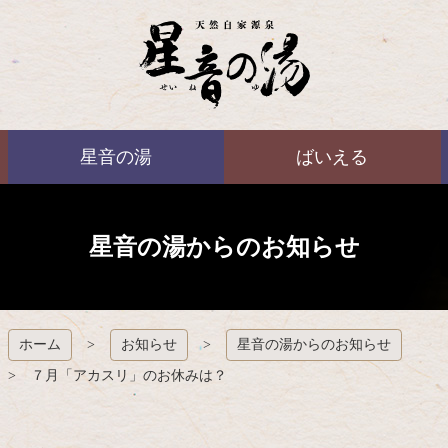
コ
ン
テ
ン
ツ
本
ばいえる
文
星音の湯
ばいえる
へ
ス
キ
ッ
プ
星音の湯からのお知らせ
ホーム
お知らせ
星音の湯からのお知らせ
７月「アカスリ」のお休みは？