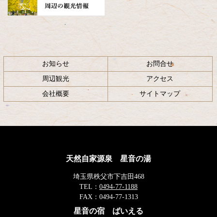
お知らせ
お問合せ
周辺観光
アクセス
会社概要
サイトマップ
天然自家源泉 星音の湯
埼玉県秩父市下吉田468
TEL：
0494-77-1188
FAX：
0494-77-1313
星音の宿 ばいえる