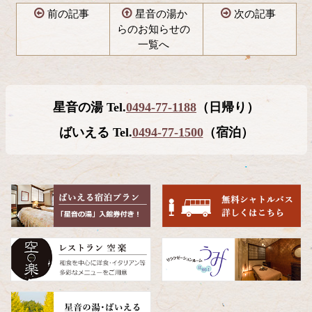
前の記事
星音の湯か
次の記事
らのお知らせの
一覧へ
コ
ペ
ン
ー
テ
ジ
星音の湯 Tel.
0494-77-1188
（日帰り）
ン
の
ツ
先
ばいえる Tel.
0494-77-1500
（宿泊）
本
頭
文
へ
の
戻
先
る
頭
へ
戻
る