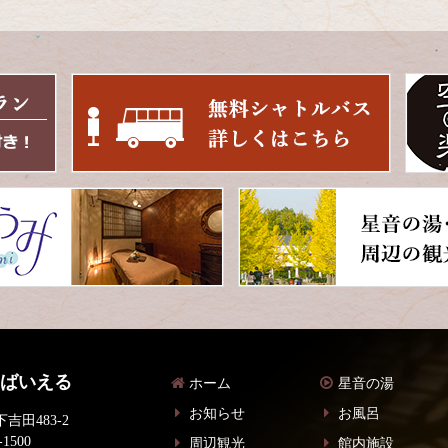
 ばいえる
ホーム
星音の湯
お知らせ
お風呂
吉田483-2
-1500
周辺観光
館内施設