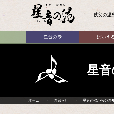
コ
ン
テ
秩父の温
ン
ツ
本
ばいえる
文
星音の湯
ばいえ
へ
ス
キ
ッ
プ
星音
ホーム
お知らせ
星音の湯からのお