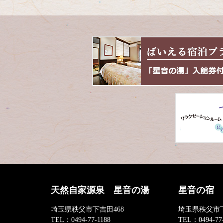
天然自家源泉 星音の湯
星音の宿
埼玉県秩父市下吉田468
埼玉県秩父市下
TEL：
0494-77-1188
TEL：
0494-77