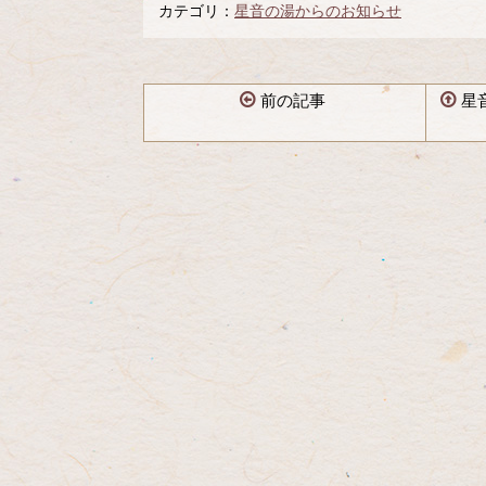
カテゴリ：
星音の湯からのお知らせ
前の記事
星
コ
ペ
ン
ー
テ
ジ
ン
の
ツ
先
本
頭
文
へ
の
戻
先
る
頭
へ
戻
る