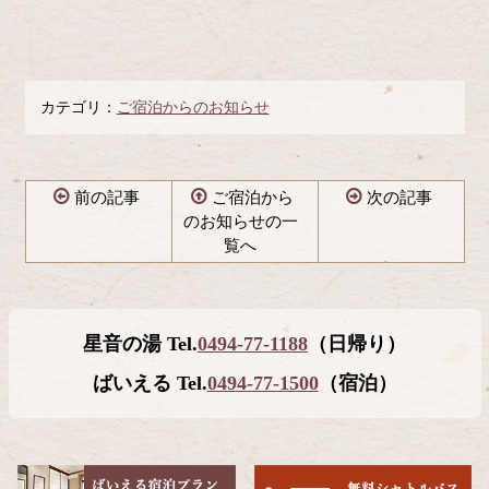
カテゴリ：
ご宿泊からのお知らせ
前の記事
ご宿泊から
次の記事
のお知らせの一
覧へ
コ
ペ
ン
ー
テ
ジ
星音の湯 Tel.
0494-77-1188
（日帰り）
ン
の
ツ
先
ばいえる Tel.
0494-77-1500
（宿泊）
本
頭
文
へ
の
戻
先
る
頭