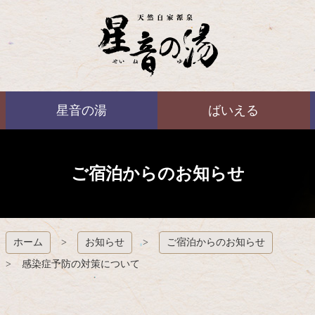
コ
ン
テ
ン
ツ
本
ばいえる
文
星音の湯
ばいえる
へ
ス
キ
ッ
プ
ご宿泊からのお知らせ
ホーム
お知らせ
ご宿泊からのお知らせ
感染症予防の対策について