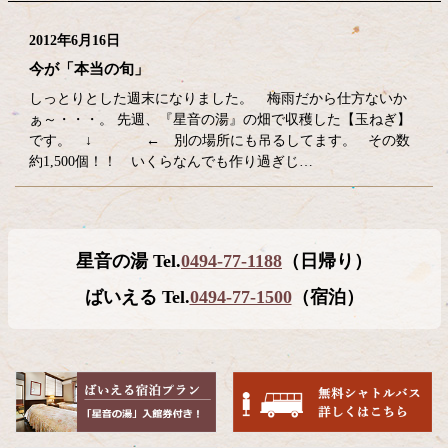
2012年6月16日
今が「本当の旬」
しっとりとした週末になりました。 梅雨だから仕方ないか
ぁ～・・・。 先週、『星音の湯』の畑で収穫した【玉ねぎ】
です。 ↓ ← 別の場所にも吊るしてます。 その数
約1,500個！！ いくらなんでも作り過ぎじ…
コ
ペ
星音の湯 Tel.
0494-77-1188
（日帰り）
ン
ー
テ
ジ
ばいえる Tel.
0494-77-1500
（宿泊）
ン
の
ツ
先
本
頭
文
へ
の
戻
先
る
頭