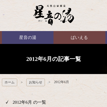
コ
ン
テ
ン
ツ
本
ばいえる
文
星音の湯
ばいえる
へ
ス
キ
ッ
プ
2012年6月の記事一覧
2012年6月
ホーム
お知らせ
2012年6月 の一覧