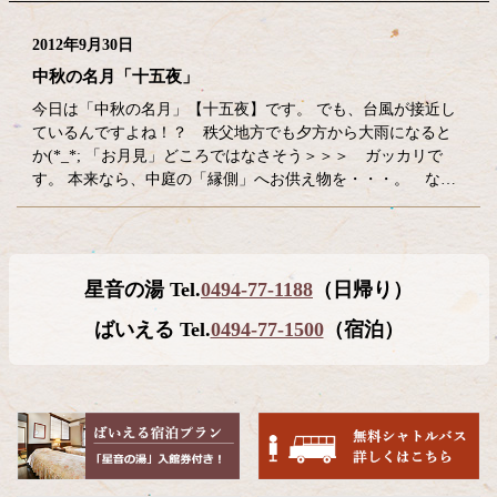
2012年9月30日
中秋の名月「十五夜」
今日は「中秋の名月」【十五夜】です。 でも、台風が接近し
ているんですよね！？ 秩父地方でも夕方から大雨になると
か(*_*; 「お月見」どころではなさそう＞＞＞ ガッカリで
す。 本来なら、中庭の「縁側」へお供え物を・・・。 な…
コ
ペ
星音の湯 Tel.
0494-77-1188
（日帰り）
ン
ー
テ
ジ
ばいえる Tel.
0494-77-1500
（宿泊）
ン
の
ツ
先
本
頭
文
へ
の
戻
先
る
頭