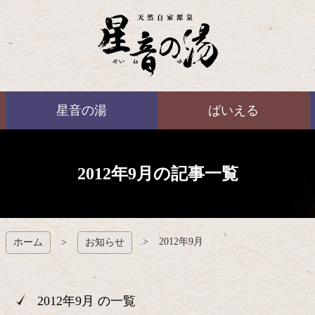
コ
ン
テ
ン
ツ
本
ばいえる
文
星音の湯
ばいえる
へ
ス
キ
ッ
プ
2012年9月の記事一覧
2012年9月
ホーム
お知らせ
2012年9月 の一覧