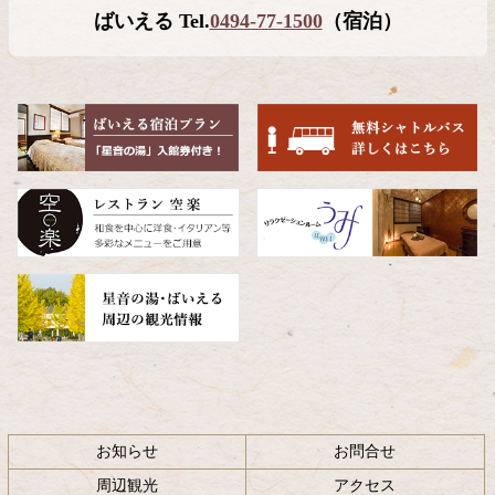
テ
ジ
ばいえる Tel.
0494-77-1500
（宿泊）
ン
の
ツ
先
本
頭
文
へ
の
戻
先
る
頭
へ
戻
る
お知らせ
お問合せ
周辺観光
アクセス