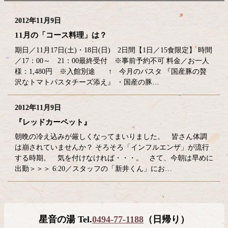
2012年11月9日
11月の「コース料理」は？
期日／11月17日(土)・18日(日) 2日間【1日／15食限定】 時間
／17：00～ 21：00最終受付 ※事前予約不可 料金／お一人
様：1,480円 ※入館別途 ↑ 今月のパスタ 『国産豚の贅
沢なトマトパスタチーズ添え』 ・国産の豚…
2012年11月9日
『レッドカーペット』
朝晩の冷え込みが厳しくなってまいりました。 皆さん体調
は崩されていませんか？ そろそろ「インフルエンザ」が流行
する時期。 気を付けなければ・・・。 さて、今朝は早めに
出勤＞＞＞ 6:20／スタッフの「新井くん」にお…
コ
ペ
星音の湯 Tel.
0494-77-1188
（日帰り）
ン
ー