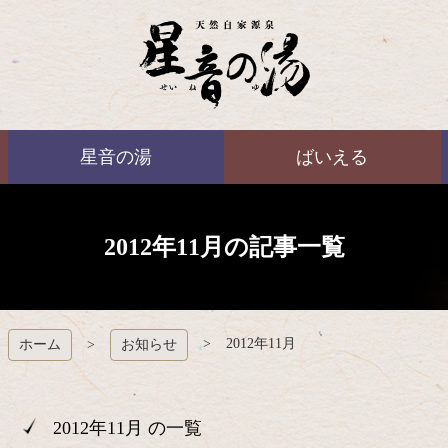
コ
ン
テ
ン
ツ
本
ばいえる
文
星音の湯
ばいえる
へ
ス
キ
ッ
プ
2012年11月の記事一覧
2012年11月
ホーム
お知らせ
2012年11月 の一覧