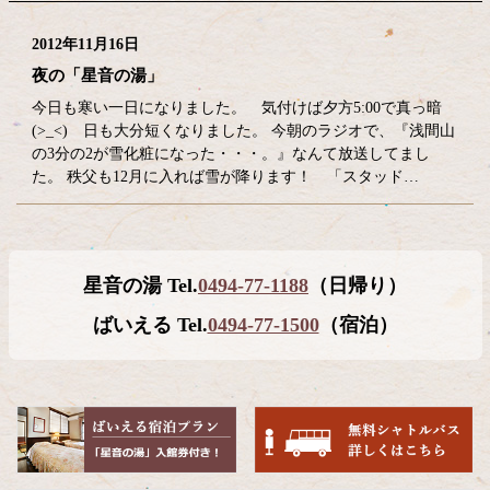
2012年11月16日
夜の「星音の湯」
今日も寒い一日になりました。 気付けば夕方5:00で真っ暗
(>_<) 日も大分短くなりました。 今朝のラジオで、『浅間山
の3分の2が雪化粧になった・・・。』なんて放送してまし
た。 秩父も12月に入れば雪が降ります！ 「スタッド…
コ
ペ
星音の湯 Tel.
0494-77-1188
（日帰り）
ン
ー
テ
ジ
ばいえる Tel.
0494-77-1500
（宿泊）
ン
の
ツ
先
本
頭
文
へ
の
戻
先
る
頭