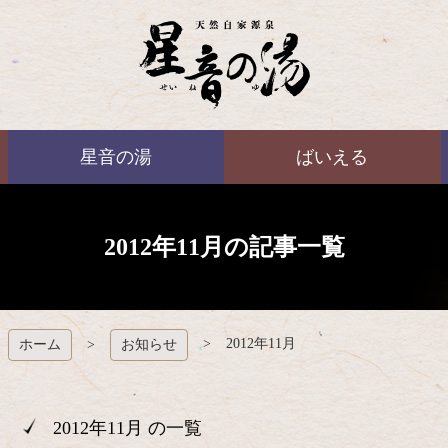
コ
ン
テ
ン
ツ
本
ばいえる
文
星音の湯
ばいえる
へ
ス
キ
ッ
プ
2012年11月の記事一覧
2012年11月
ホーム
お知らせ
2012年11月 の一覧