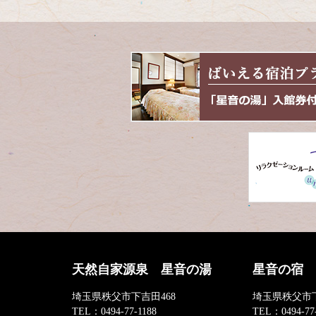
天然自家源泉 星音の湯
星音の宿
埼玉県秩父市下吉田468
埼玉県秩父市下
TEL：
0494-77-1188
TEL：
0494-77