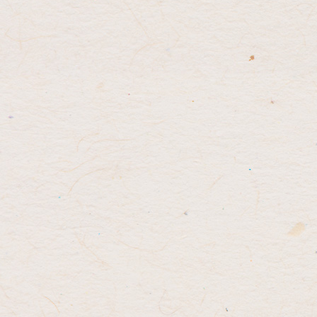
先
る
頭
へ
戻
る