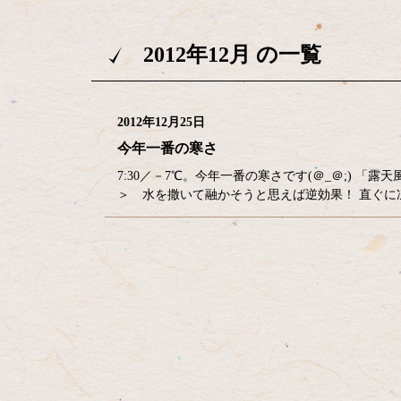
2012年12月 の一覧
2012年12月25日
今年一番の寒さ
7:30／－7℃。今年一番の寒さです(＠_＠;)
＞ 水を撒いて融かそうと思えば逆効果！ 直ぐ
コ
ペ
ン
ー
テ
ジ
ン
の
ツ
先
本
頭
文
へ
の
戻