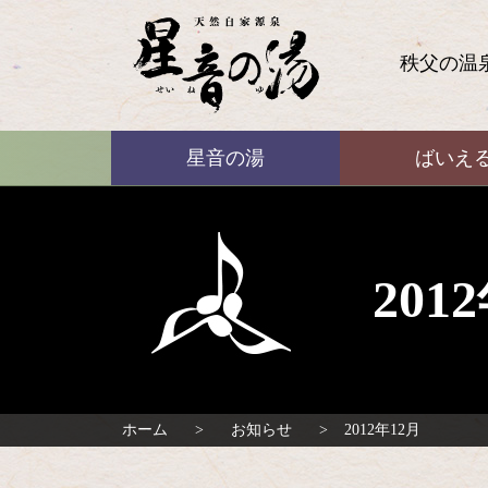
コ
ン
テ
秩父の温
ン
ツ
本
ばいえる
文
星音の湯
ばいえ
へ
ス
キ
ッ
プ
20
ホーム
お知らせ
2012年12月