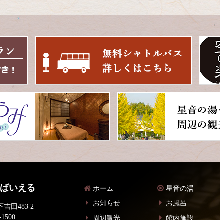
 ばいえる
ホーム
星音の湯
お知らせ
お風呂
吉田483-2
-1500
周辺観光
館内施設