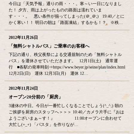
今日は「天気予報」通りの雨・・・。寒～い一日になりまし
た！ 夕方、雨は上がったものの路面は濡れていま
す・・・。 悪い条件が揃ってしまった(＠_＠;) 19:40／とに
かく寒い！！ 明日の朝は「路面凍結」するかも！？ ※秩…
2012年11月26日
「無料シャトルバス」ご乗車のお客様へ
下記の通り、秩父夜祭による交通規制のため「無料シャトル
バス」を運休させていただきます。 12月1日(土) 通常運
行 ■各駅の発車時刻⇒https://www.beyer.jp/seine/plan/index.html
12月2日(日) 運休 12月3日(月) 運休 12…
2012年11月24日
オープン20分前の「厨房」
3連休の中日。今日が一番忙しくなることでしょう(^_^;) 朝の
ご挨拶を厨房のスタッフへ＞＞＞ 10:40／カメラ片手に『おは
ようございまぁ～す！』 11:00オープンに合わせて
大忙し(+_+) 「パスタ」を作りなが…