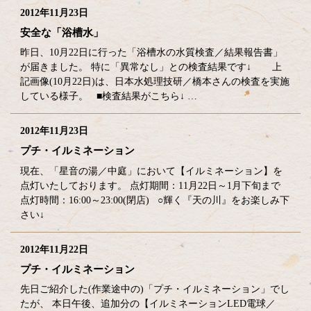
2012年11月23日
安全な「浴槽水」
昨日、10月22日に行った「浴槽水の水質検査／結果報告書」
が届きました。 特に「異常なし」との検査結果です↓ 上
記画像(10月22日)は、日本水処理技研／橋本さんの検査を実施
している様子。 ■検査結果がこちら↓ …
2012年11月23日
プチ・イルミネーション
現在、「星音の湯／中庭」において【イルミネーション】を
点灯いたしております。 点灯期間：11月22日～1月下旬まで
点灯時間：16:00～23:00(閉店) ○輝く『天の川』をお楽しみ下
さい↓
2012年11月22日
プチ・イルミネーション
先日ご紹介した(作業途中の)「プチ・イルミネーション」でし
たが、 本日午後、追加分の【イルミネーションLED電球／