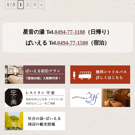
1 / 3
1
2
3
»
コ
ペ
ン
ー
テ
ジ
星音の湯 Tel.
0494-77-1188
（日帰り）
ン
の
ツ
先
ばいえる Tel.
0494-77-1500
（宿泊）
本
頭
文
へ
の
戻
先
る
頭
へ
戻
る