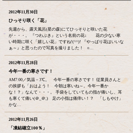
2012年11月30日
ひっそり咲く「花」
先週から、露天風呂(星の森)にてひっそりと咲いた花
が・・・。 『つわぶき』という名前の花↓ 花の少ない寒
い時期に咲く「嬉しい花」ですね!(^^)! 『やっぱり花はいいな
ぁ～』と思ったので写真を撮りました！ ○…
2012年11月28日
今年一番の寒さです！
AM7:00／気温－3℃。 今年一番の寒さです！ 従業員さんと
の挨拶も「おはよう！ 今朝は寒いね～。今年一番か
な！？」なんて・・・。 手袋をしていてもの指が痛いし、耳
も寒くて痛い(＠_＠;) 足の小指は痛痒い！？ 「しもやけ」
かな…
2012年11月26日
「凍結確立100％」