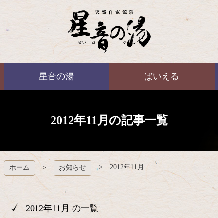
コ
ン
テ
ン
ツ
本
ばいえる
文
星音の湯
ばいえる
へ
ス
キ
ッ
プ
2012年11月の記事一覧
2012年11月
ホーム
お知らせ
2012年11月 の一覧