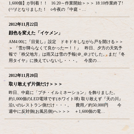
1,600個】が到着！！ 16:20～作業開始＞＞＞ 18:10作業終了!
(^^)!となりました！ ○今夜の『中庭・…
2012年11月22日
顔色を変えた「イケメン」
AM4:00に『目覚し』設定 ドキドキしながら戸を開ける＞＞
＞ 『雪が降らなくて良かったー！！』 昨日、夕方の天気予
報で「秩父地方」は雨又は雪の予報(＠_＠;)でした。 まだ『冬
用タイヤ』に換えていないし・・・。 今度の…
2012年11月20日
取り敢えず片側だけ＞＞＞
昨日、中庭に「プチ・イルミネーション」を飾りました。
約1,000個のLED電球です(ホワイト球) 取り敢えず『天の川』
沿いのレストラン側だけ・・・。 費用／約50,000円 今
週中に反対側(お風呂側)へ＞＞＞ ＋1,600個の電…