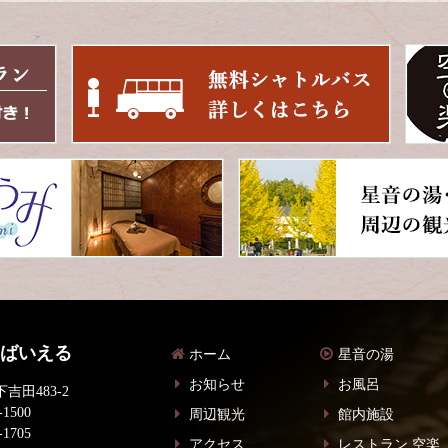
 ばいえる
ホーム
星音の湯
お知らせ
お風呂
吉田483-2
-1500
周辺観光
館内施設
-1705
アクセス
レストラン 空楽