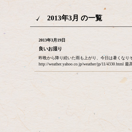
2013年3月 の一覧
2013年3月19日
良いお湿り
昨晩から降り続いた雨も上がり、今日は暑くなり
http://weather.yahoo.co.jp/weather/j
コ
ペ
ン
ー
テ
ジ
ン
の
ツ
先
本
頭
文
へ
の
戻