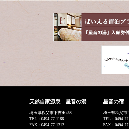
天然自家源泉 星音の湯
星音の宿
埼玉県秩父市下吉田468
埼玉県秩父市下
TEL：
0494-77-1188
TEL：
0494-77
FAX：
0494-77-1313
FAX：
0494-77