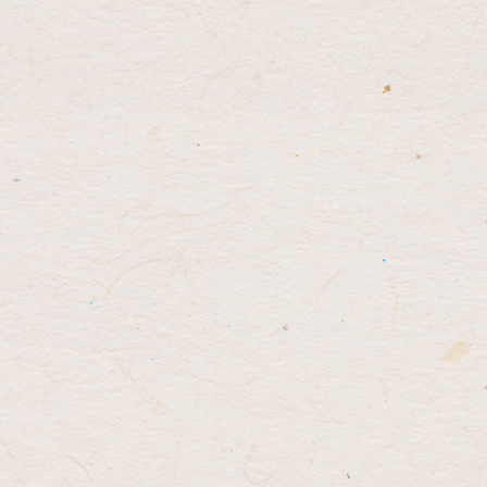
先
る
頭
へ
戻
る