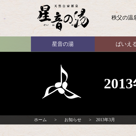
コ
ン
テ
秩父の温
ン
ツ
本
ばいえる
文
星音の湯
ばいえ
へ
ス
キ
ッ
プ
20
ホーム
お知らせ
2013年3月