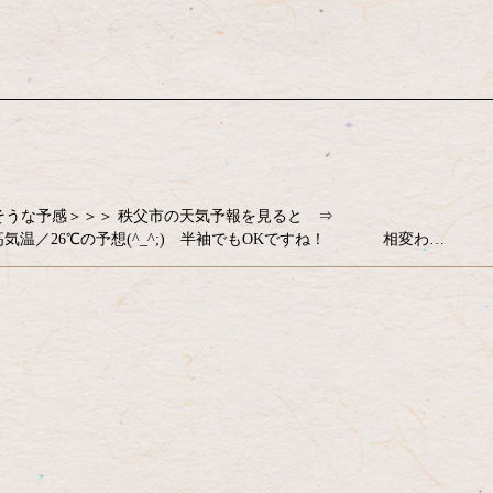
そうな予感＞＞＞ 秩父市の天気予報を見ると ⇒
p/11/4330.html 最高気温／26℃の予想(^_^;) 半袖でもOKですね！ 相変わ…