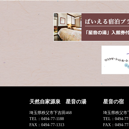
天然自家源泉 星音の湯
星音の宿
埼玉県秩父市下吉田468
埼玉県秩父市下
TEL：
0494-77-1188
TEL：
0494-77
FAX：
0494-77-1313
FAX：
0494-77