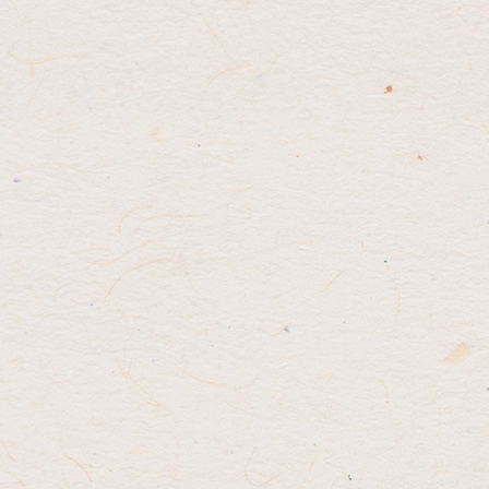
先
る
頭
へ
戻
る