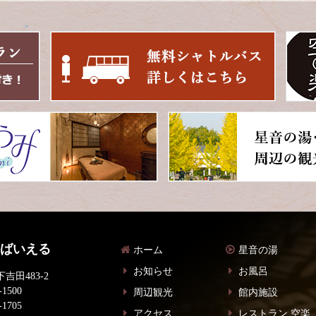
 ばいえる
ホーム
星音の湯
お知らせ
お風呂
吉田483-2
-1500
周辺観光
館内施設
-1705
アクセス
レストラン 空楽