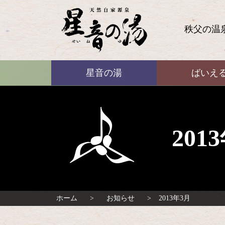
コ
ン
テ
秩父の温
ン
ツ
本
ばいえる
文
星音の湯
ばいえ
へ
ス
キ
ッ
プ
20
ホーム
お知らせ
2013年3月