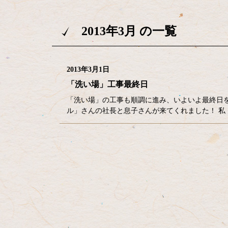
2013年3月 の一覧
2013年3月1日
「洗い場」工事最終日
「洗い場」の工事も順調に進み、いよいよ最終日
ル」さんの社長と息子さんが来てくれました！ 私
コ
ペ
ン
ー
テ
ジ
ン
の
ツ
先
本
頭
文
へ
の
戻