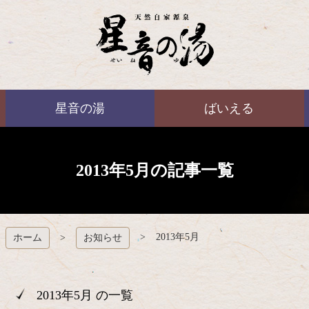
コ
ン
テ
ン
ツ
本
ばいえる
文
星音の湯
ばいえる
へ
ス
キ
ッ
プ
2013年5月の記事一覧
2013年5月
ホーム
お知らせ
2013年5月 の一覧