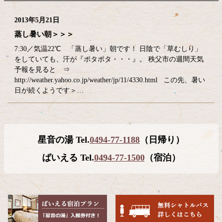
2013年5月21日
蒸し暑い朝＞＞＞
7:30／気温22℃ 「蒸し暑い」朝です！ 日陰で「草むしり」
をしていても、汗が『ポタポタ・・・』。 秩父市の週間天気
予報を見ると ⇒
http://weather.yahoo.co.jp/weather/jp/11/4330.html この先、暑い
日が続くようです＞…
コ
ペ
星音の湯 Tel.
0494-77-1188
（日帰り）
ン
ー
テ
ジ
ばいえる Tel.
0494-77-1500
（宿泊）
ン
の
ツ
先
本
頭
文
へ
の
戻
先
る