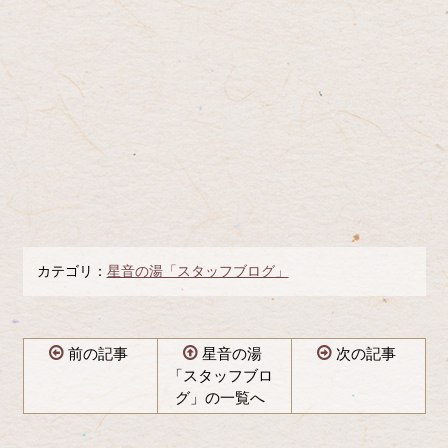
カテゴリ：
星音の湯「スタッフブログ」
前の記事
星音の湯
次の記事
「スタッフブロ
グ」の一覧へ
コ
ペ
ン
ー