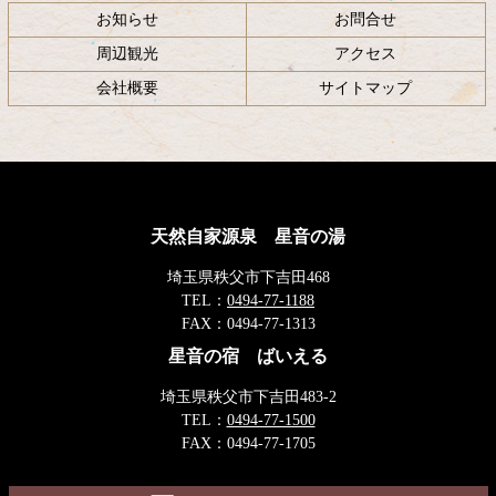
お知らせ
お問合せ
周辺観光
アクセス
会社概要
サイトマップ
天然自家源泉 星音の湯
埼玉県秩父市下吉田468
TEL：
0494-77-1188
FAX：
0494-77-1313
星音の宿 ばいえる
埼玉県秩父市下吉田483-2
TEL：
0494-77-1500
FAX：
0494-77-1705