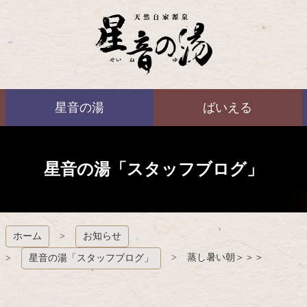
コ
ン
テ
ン
ツ
本
ばいえる
文
星音の湯
ばいえる
へ
ス
キ
ッ
プ
星音の湯「スタッフブログ」
ホーム
お知らせ
蒸し暑い朝＞＞＞
星音の湯「スタッフブログ」