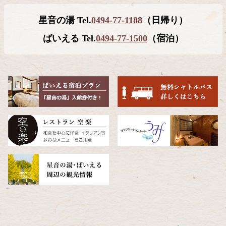
テ
ジ
星音の湯 Tel.
0494-77-1188
（日帰り）
ン
の
ツ
先
ばいえる Tel.
0494-77-1500
（宿泊）
本
頭
文
へ
の
戻
先
る
頭
へ
戻
る