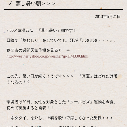
蒸し暑い朝＞＞＞
2013年5月21日
7:30／気温22℃ 「蒸し暑い」朝です！
日陰で「草むしり」をしていても、汗が『ポタポタ・・・』。
秩父市の週間天気予報を見ると ⇒
http://weather.yahoo.co.jp/weather/jp/11/4330.html
この先、暑い日が続くようです＞＞＞ 「真夏」はどれだけ暑
くなるの！？
環境省は20日、女性を対象とした「クールビズ」運動を今夏、
初めて実施すると発表！！
「ネクタイ」を外し、上着を脱いで涼しくなった男性＞＞＞