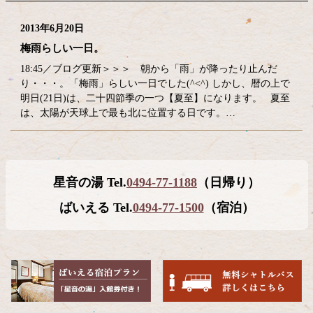
2013年6月20日
梅雨らしい一日。
18:45／ブログ更新＞＞＞ 朝から「雨」が降ったり止んだ
り・・・。「梅雨」らしい一日でした(^<^) しかし、暦の上で
明日(21日)は、二十四節季の一つ【夏至】になります。 夏至
は、太陽が天球上で最も北に位置する日です。…
コ
ペ
星音の湯 Tel.
0494-77-1188
（日帰り）
ン
ー
テ
ジ
ばいえる Tel.
0494-77-1500
（宿泊）
ン
の
ツ
先
本
頭
文
へ
の
戻
先
る
頭