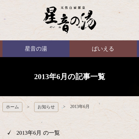
コ
ン
テ
ン
ツ
本
ばいえる
文
星音の湯
ばいえる
へ
ス
キ
ッ
プ
2013年6月の記事一覧
2013年6月
ホーム
お知らせ
2013年6月 の一覧