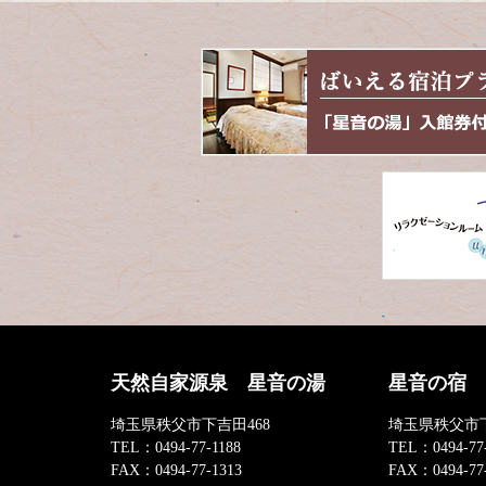
天然自家源泉 星音の湯
星音の宿
埼玉県秩父市下吉田468
埼玉県秩父市下
TEL：
0494-77-1188
TEL：
0494-77
FAX：
0494-77-1313
FAX：
0494-77