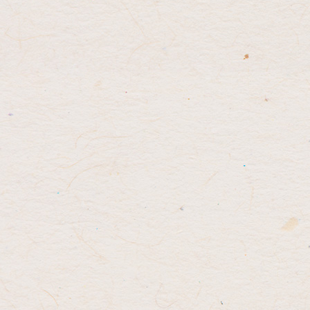
先
る
頭
へ
戻
る