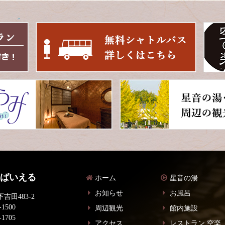
 ばいえる
ホーム
星音の湯
お知らせ
お風呂
吉田483-2
-1500
周辺観光
館内施設
-1705
アクセス
レストラン 空楽