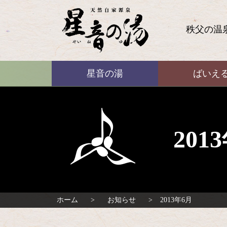
コ
ン
テ
秩父の温
ン
ツ
本
ばいえる
文
星音の湯
ばいえ
へ
ス
キ
ッ
プ
20
ホーム
お知らせ
2013年6月