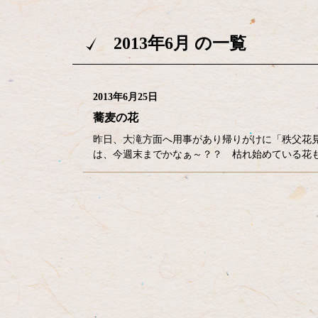
2013年6月 の一覧
2013年6月25日
蕎麦の花
昨日、大滝方面へ用事があり帰りがけに「秩父花
は、今週末までかなぁ～？？ 枯れ始めている花もあり
コ
ペ
ン
ー
テ
ジ
ン
の
ツ
先
本
頭
文
へ
の
戻