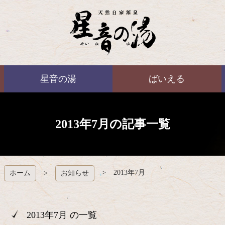
コ
ン
テ
ン
ツ
本
ばいえる
文
星音の湯
ばいえる
へ
ス
キ
ッ
プ
2013年7月の記事一覧
2013年7月
ホーム
お知らせ
2013年7月 の一覧