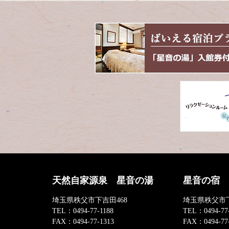
天然自家源泉 星音の湯
星音の宿
埼玉県秩父市下吉田468
埼玉県秩父市下
TEL：
0494-77-1188
TEL：
0494-77
FAX：
0494-77-1313
FAX：
0494-77