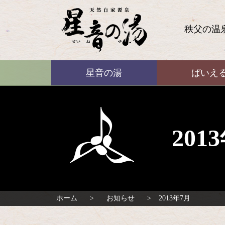
コ
ン
テ
秩父の温
ン
ツ
本
ばいえる
文
星音の湯
ばいえ
へ
ス
キ
ッ
プ
20
ホーム
お知らせ
2013年7月