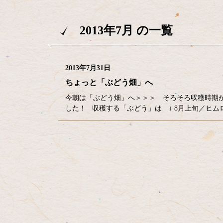
2013年7月 の一覧
2013年7月31日
ちょっと「ぶどう畑」へ
今朝は「ぶどう畑」へ＞＞＞ そろそろ収穫時期か
した！ 収穫する「ぶどう」は ↓ 8月上旬／ヒム
コ
ペ
ン
ー
テ
ジ
ン
の
ツ
先
本
頭
文
へ
の
戻