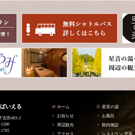
 ばいえる
ホーム
星音の湯
お知らせ
お風呂
吉田483-2
-1500
周辺観光
館内施設
-1705
アクセス
レストラン 空楽