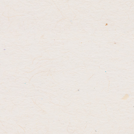
先
る
頭
へ
戻
る