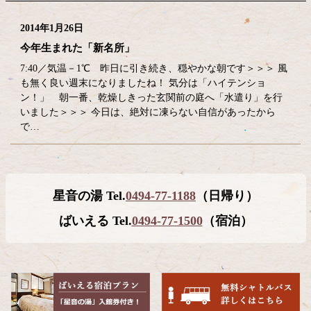
2014年1月26日
今年生まれた「新名所」
7:40／気温－1℃ 昨日に引き続き、穏やかな朝です＞＞＞ 風
も無く良い週末になりましたね！ 気分は「ハイテンショ
ン！」 朝一番、乾燥しきった玄関前の庭へ「水遣り」を行
いました＞＞＞ 今日は、絶対に凍らない自信があったから
で…
コ
ペ
星音の湯 Tel.
0494-77-1188
（日帰り）
ン
ー
テ
ジ
ばいえる Tel.
0494-77-1500
（宿泊）
ン
の
ツ
先
本
頭
文
へ
の
戻
先
る