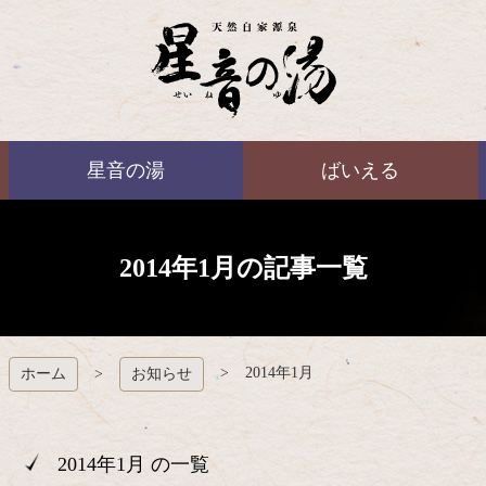
コ
ン
テ
ン
ツ
本
ばいえる
文
星音の湯
ばいえる
へ
ス
キ
ッ
プ
2014年1月の記事一覧
2014年1月
ホーム
お知らせ
2014年1月 の一覧