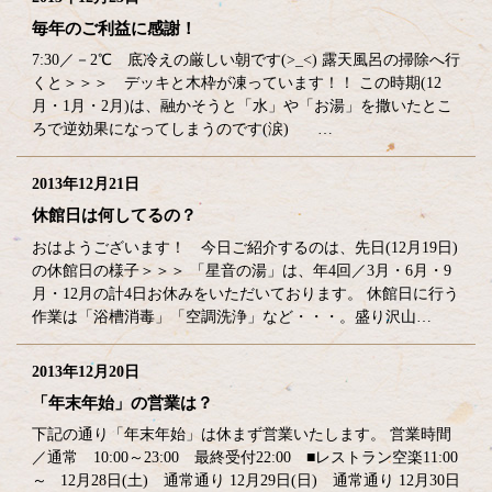
毎年のご利益に感謝！
7:30／－2℃ 底冷えの厳しい朝です(>_<) 露天風呂の掃除へ行
くと＞＞＞ デッキと木枠が凍っています！！ この時期(12
月・1月・2月)は、融かそうと「水」や「お湯」を撒いたとこ
ろで逆効果になってしまうのです(涙) …
2013年12月21日
休館日は何してるの？
おはようございます！ 今日ご紹介するのは、先日(12月19日)
の休館日の様子＞＞＞ 「星音の湯」は、年4回／3月・6月・9
月・12月の計4日お休みをいただいております。 休館日に行う
作業は「浴槽消毒」「空調洗浄」など・・・。盛り沢山…
2013年12月20日
「年末年始」の営業は？
下記の通り「年末年始」は休まず営業いたします。 営業時間
／通常 10:00～23:00 最終受付22:00 ■レストラン空楽11:00
～ 12月28日(土) 通常通り 12月29日(日) 通常通り 12月30日