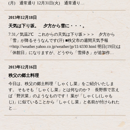
(月) 通常通り 12月31日(火) 通常通り…
2013年12月18日
天気は下り坂。 夕方から雪に・・・。
7:31／気温2℃ これからの天気は下り坂＞＞＞ 夕方から
「雪」が降るそうなんです(汗) ■秩父市の週間天気予報
⇒http://weather.yahoo.co.jp/weather/jp/11/4330.html 明日(19日)は
「休館日」になりますが、どうやら「雪掃き」が追加作…
2013年12月16日
秩父の郷土料理
今日は、秩父の郷土料理「しゃくし菜」をご紹介いたしま
す。 そもそも「しゃくし菜」とは何なのか？ 長野県で言え
ば「野沢菜」のようなものです！ 葉が「しゃくし(しゃも
じ)」に似ていることから「しゃくし菜」と名前が付けられた
と…