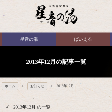
コ
ン
テ
ン
ツ
本
ばいえる
文
星音の湯
ばいえる
へ
ス
キ
ッ
プ
2013年12月の記事一覧
2013年12月
ホーム
お知らせ
2013年12月 の一覧