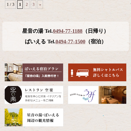
1 / 3
1
2
3
»
コ
ペ
ン
ー
テ
ジ
星音の湯 Tel.
0494-77-1188
（日帰り）
ン
の
ツ
先
ばいえる Tel.
0494-77-1500
（宿泊）
本
頭
文
へ
の
戻
先
る
頭
へ
戻
る