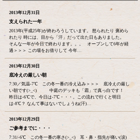
2013年12月31日
支えられた一年
2013年(平成25年)が終わろうしています。 怒られたり 褒めら
れたり 時には、目から「汗」だって出た日もありました。
そんな一年が今日で終わります。。。 オープンして6年が経
過＞＞＞ この場をお借りして 今年…
2013年12月30日
底冷えの厳しい朝
7:30／気温-7℃ この冬一番の冷え込み＞＞＞ 底冷えの厳し
い朝です(>_<) 中庭のデッキも「霜」で真っ白です！
昨日は-6℃で、今日は-7℃・・・。この流れで行くと明日
は-8℃？ なんて事はないでしょうね(汗)…
2013年12月29日
ご参考までに・・・
7:31/-6℃ この冬一番の寒さ(>_<) 耳・鼻・指先が痛い(涙)