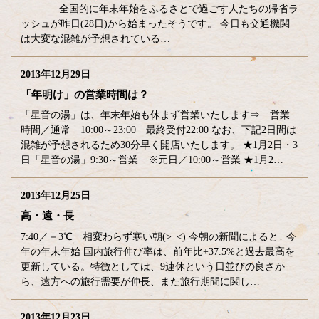
全国的に年末年始をふるさとで過ごす人たちの帰省ラ
ッシュが昨日(28日)から始まったそうです。 今日も交通機関
は大変な混雑が予想されている…
2013年12月29日
「年明け」の営業時間は？
「星音の湯」は、年末年始も休まず営業いたします⇒ 営業
時間／通常 10:00～23:00 最終受付22:00 なお、下記2日間は
混雑が予想されるため30分早く開店いたします。 ★1月2日・3
日「星音の湯」9:30～営業 ※元日／10:00～営業 ★1月2…
2013年12月25日
高・遠・長
7:40／－3℃ 相変わらず寒い朝(>_<) 今朝の新聞によると↓ 今
年の年末年始 国内旅行伸び率は、前年比+37.5%と過去最高を
更新している。特徴としては、9連休という日並びの良さか
ら、遠方への旅行需要が伸長、また旅行期間に関し…
2013年12月23日