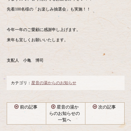
先着100名様の「お楽しみ抽選会」も実施！！
今年一年のご愛顧に感謝申し上げます。
来年も宜しくお願いいたします。
支配人 小亀 博司
カテゴリ：
星音の湯からのお知らせ
前の記事
星音の湯か
次の記事
らのお知らせの
一覧へ
コ
ペ