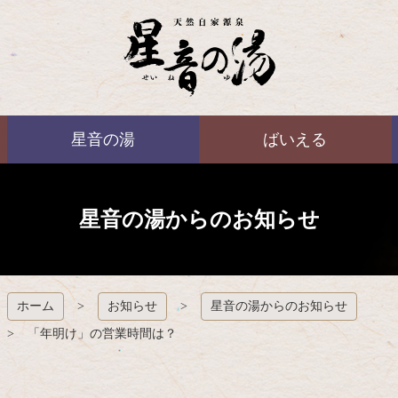
コ
ン
テ
ン
ツ
本
ばいえる
文
星音の湯
ばいえる
へ
ス
キ
ッ
プ
星音の湯からのお知らせ
ホーム
お知らせ
星音の湯からのお知らせ
「年明け」の営業時間は？