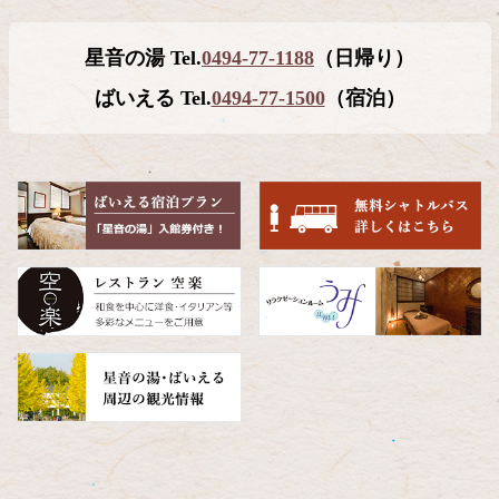
ン
ー
テ
ジ
星音の湯 Tel.
0494-77-1188
（日帰り）
ン
の
ツ
先
ばいえる Tel.
0494-77-1500
（宿泊）
本
頭
文
へ
の
戻
先
る
頭
へ
戻
る