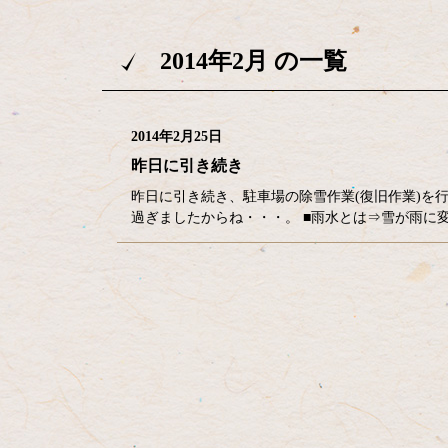
2014年2月 の一覧
2014年2月25日
昨日に引き続き
昨日に引き続き、駐車場の除雪作業(復旧作業)を行い
過ぎましたからね・・・。 ■雨水とは⇒雪が雨に
コ
ペ
ン
ー
テ
ジ
ン
の
ツ
先
本
頭
文
へ
の
戻