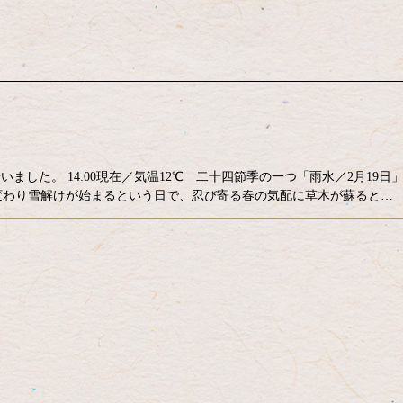
ました。 14:00現在／気温12℃ 二十四節季の一つ「雨水／2月19日
変わり雪解けが始まるという日で、忍び寄る春の気配に草木が蘇ると…