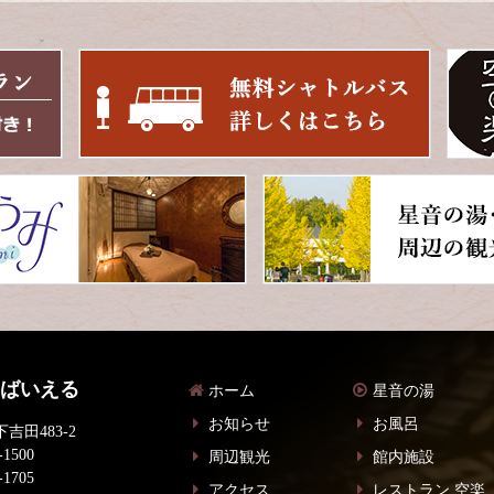
 ばいえる
ホーム
星音の湯
お知らせ
お風呂
吉田483-2
-1500
周辺観光
館内施設
-1705
アクセス
レストラン 空楽