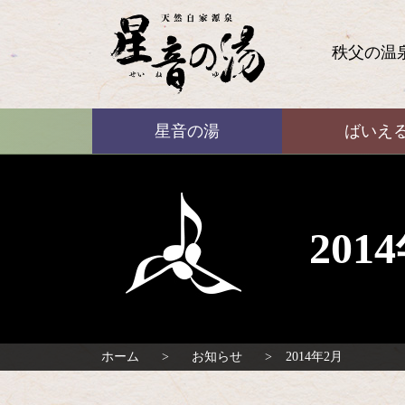
コ
ン
テ
秩父の温
ン
ツ
本
ばいえる
文
星音の湯
ばいえ
へ
ス
キ
ッ
プ
20
ホーム
お知らせ
2014年2月