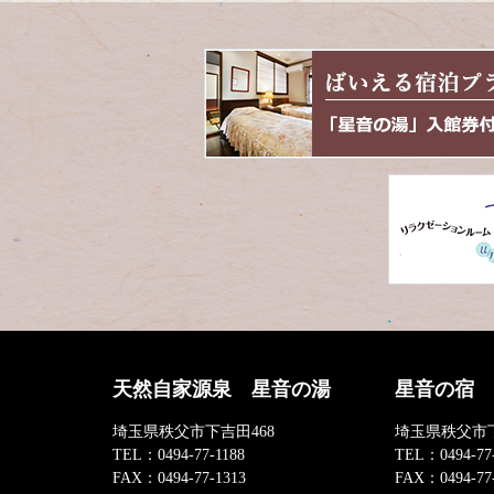
天然自家源泉 星音の湯
星音の宿
埼玉県秩父市下吉田468
埼玉県秩父市下
TEL：
0494-77-1188
TEL：
0494-77
FAX：
0494-77-1313
FAX：
0494-77