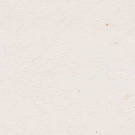
先
る
頭
へ
戻
る