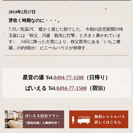
2014年2月27日
芽吹く時期なのに・・・。
7:33／気温2℃ 暖かく感じた朝でした。 今朝の読売新聞の埼
玉版には「秩父、川越 観光に打撃」と大きく書かれていま
す↓ 14日に降った大雪により、秩父郡市にある「いちご農
園」の約8割が、ビニールハウスが倒壊す…
コ
ペ
星音の湯 Tel.
0494-77-1188
（日帰り）
ン
ー
テ
ジ
ばいえる Tel.
0494-77-1500
（宿泊）
ン
の
ツ
先
本
頭
文
へ
の
戻
先
る
頭