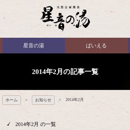
コ
ン
テ
ン
ツ
本
ばいえる
文
星音の湯
ばいえる
へ
ス
キ
ッ
プ
2014年2月の記事一覧
2014年2月
ホーム
お知らせ
2014年2月 の一覧