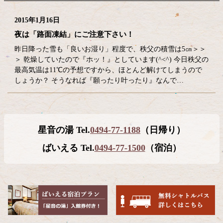
2015年1月16日
夜は「路面凍結」にご注意下さい！
昨日降った雪も「良いお湿り」程度で、秩父の積雪は5㎝＞＞
＞ 乾燥していたので『ホッ！』としています(^<^) 今日秩父の
最高気温は11℃の予想ですから、ほとんど解けてしまうので
しょうか？ そうなれば『願ったり叶ったり』なんで…
コ
ペ
星音の湯 Tel.
0494-77-1188
（日帰り）
ン
ー
テ
ジ
ばいえる Tel.
0494-77-1500
（宿泊）
ン
の
ツ
先
本
頭
文
へ
の
戻
先
る
頭