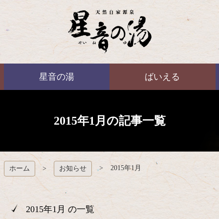
コ
ン
テ
ン
ツ
本
ばいえる
文
星音の湯
ばいえる
へ
ス
キ
ッ
プ
2015年1月の記事一覧
2015年1月
ホーム
お知らせ
2015年1月 の一覧