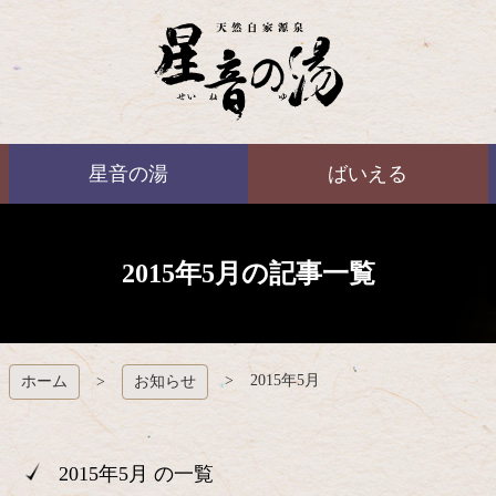
コ
ン
テ
ン
ツ
本
ばいえる
文
星音の湯
ばいえる
へ
ス
キ
ッ
プ
2015年5月の記事一覧
2015年5月
ホーム
お知らせ
2015年5月 の一覧