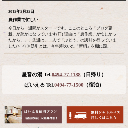
2015年5月25日
農作業で忙しい
今日から一週間がスタートです。ここのところ「ブログ更
新」が疎かになっています(汗) 理由は「農作業」が忙しかっ
たから、、、先週は、一人で「ぶどう」の誘引を行っていま
した(>_<) ※誘引とは、今年芽吹いた「新梢」を棚に固…
コ
ペ
星音の湯 Tel.
0494-77-1188
（日帰り）
ン
ー
テ
ジ
ばいえる Tel.
0494-77-1500
（宿泊）
ン
の
ツ
先
本
頭
文
へ
の
戻
先
る
頭