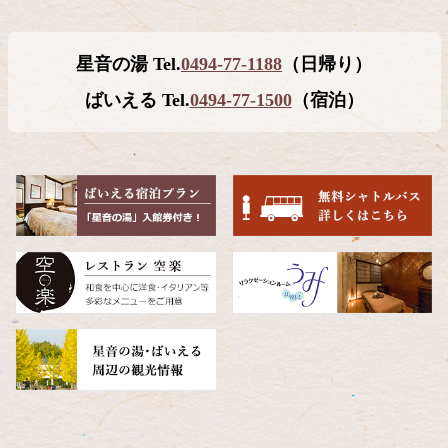
ン
ー
テ
ジ
星音の湯 Tel.
0494-77-1188
（日帰り）
ン
の
ツ
先
ばいえる Tel.
0494-77-1500
（宿泊）
本
頭
文
へ
の
戻
先
る
頭
へ
戻
る