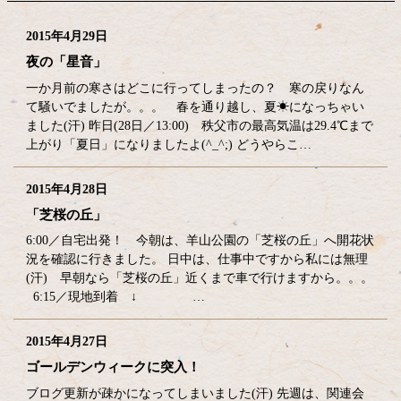
2015年4月29日
夜の「星音」
一か月前の寒さはどこに行ってしまったの？ 寒の戻りなん
て騒いでましたが。。。 春を通り越し、夏☀になっちゃい
ました(汗) 昨日(28日／13:00) 秩父市の最高気温は29.4℃まで
上がり「夏日」になりましたよ(^_^;) どうやらこ…
2015年4月28日
「芝桜の丘」
6:00／自宅出発！ 今朝は、羊山公園の「芝桜の丘」へ開花状
況を確認に行きました。 日中は、仕事中ですから私には無理
(汗) 早朝なら「芝桜の丘」近くまで車で行けますから。。。
6:15／現地到着 ↓ …
2015年4月27日
ゴールデンウィークに突入！
ブログ更新が疎かになってしまいました(汗) 先週は、関連会