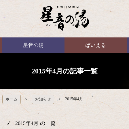
コ
ン
テ
ン
ツ
本
ばいえる
文
星音の湯
ばいえる
へ
ス
キ
ッ
プ
2015年4月の記事一覧
2015年4月
ホーム
お知らせ
2015年4月 の一覧