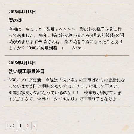
2015年4月18日
梨の花
今朝は、ちょっと「梨畑」へ＞＞＞ 梨の花の様子を見に行
って来ました。 毎年、桜の花が終わるころ(4月20前後)梨の開
花が始まります☀ 皆さんは、梨の花をご覧になったことあり
ますか？ 10:00／梨畑到着 ↓ &nbs…
2015年4月16日
洗い場工事最終日
3:30／ブログ更新 今週は「洗い場」の工事ばかりの更新にな
っています(汗) ご興味のない方は、サラッと流して下さい。
※進捗状況が気になっているのか？！ 検索数が伸びていま
す(^_^;) さて、今日の「タイル貼り」で工事終了となりま…
1 / 2
1
2
»
コ
ペ