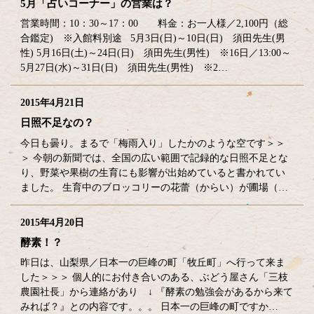
5月「占いコーナー」の営業は？
営業時間：10：30～17：00 料金：お一人様／2,100円（総
合鑑定) ※入館料別途 5月3日(日)～10日(日) 須田先生(男
性) 5月16日(土)～24日(日) 須田先生(男性) ※16日／13:00～
5月27日(水)～31日(日) 須田先生(男性) ※2…
2015年4月21日
日照不足なの？
今日も曇り。まるで「梅雨入り」したかのような空です＞＞
＞ 今朝の新聞では、全国の広い範囲で記録的な日照不足とな
り、野菜や果樹の生育にも影響が出始めていると書かれてい
ました。 生育中のブロッコリーの花蕾（からい）が圃場（…
2015年4月20日
酵素！？
昨日は、山梨県／日本一の巨峰の町「牧丘町」へ行って来ま
した＞＞＞ 個人的にお付き合いのある、ぶどう屋さん「三枝
農園社長」から連絡があり ↓ 『酵素の勉強会があるから来て
みれば？』との内容です。。。 日本一の巨峰の町ですか…