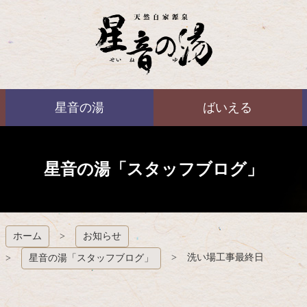
コ
ン
テ
ン
ツ
本
ばいえる
文
星音の湯
ばいえる
へ
ス
キ
ッ
プ
星音の湯「スタッフブログ」
ホーム
お知らせ
洗い場工事最終日
星音の湯「スタッフブログ」