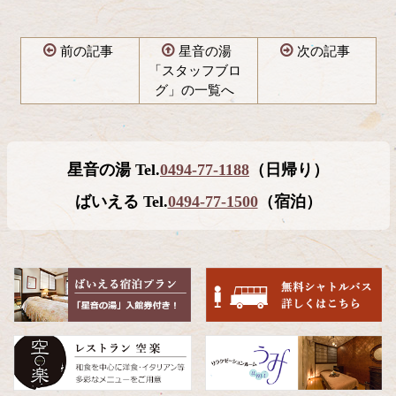
前の記事
星音の湯
次の記事
「スタッフブロ
グ」の一覧へ
コ
ペ
ン
ー
テ
ジ
星音の湯 Tel.
0494-77-1188
（日帰り）
ン
の
ツ
先
ばいえる Tel.
0494-77-1500
（宿泊）
本
頭
文
へ
の
戻
先
る
頭
へ
戻
る