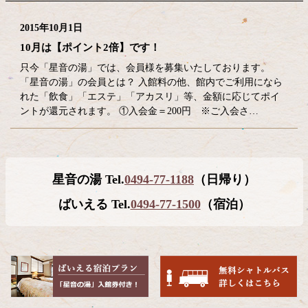
2015年10月1日
10月は【ポイント2倍】です！
只今「星音の湯」では、会員様を募集いたしております。
「星音の湯」の会員とは？ 入館料の他、館内でご利用になら
れた「飲食」「エステ」「アカスリ」等、金額に応じてポイ
ントが還元されます。 ①入会金＝200円 ※ご入会さ…
コ
ペ
星音の湯 Tel.
0494-77-1188
（日帰り）
ン
ー
テ
ジ
ばいえる Tel.
0494-77-1500
（宿泊）
ン
の
ツ
先
本
頭
文
へ
の
戻
先
る
頭