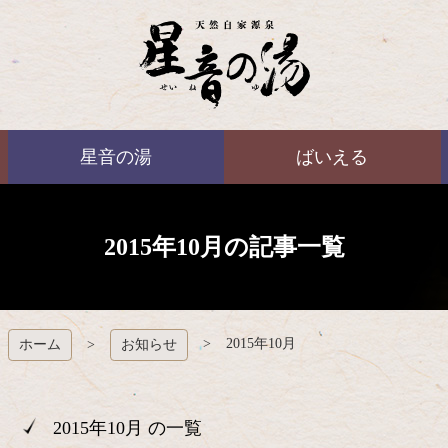
コ
ン
テ
ン
ツ
本
ばいえる
文
星音の湯
ばいえる
へ
ス
キ
ッ
プ
2015年10月の記事一覧
2015年10月
ホーム
お知らせ
2015年10月 の一覧