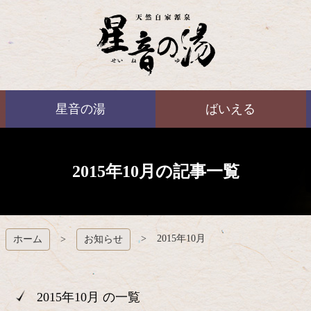
コ
ン
テ
ン
ツ
本
ばいえる
文
星音の湯
ばいえる
へ
ス
キ
ッ
プ
2015年10月の記事一覧
2015年10月
ホーム
お知らせ
2015年10月 の一覧