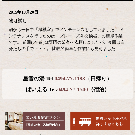
2015年10月20日
物は試し
朝から一日中「機械室」でメンテナンスをしていました。 メ
ンテナンスを行ったのは「プレート式熱交換器」の清掃作業
です。 前回(5年前)は専門の業者へ依頼しましたが、今回は自
分たちの手で・・・。 比較的簡単な作業にも見えました…
コ
ペ
星音の湯 Tel.
0494-77-1188
（日帰り）
ン
ー
テ
ジ
ばいえる Tel.
0494-77-1500
（宿泊）
ン
の
ツ
先
本
頭
文
へ
の
戻
先
る
頭