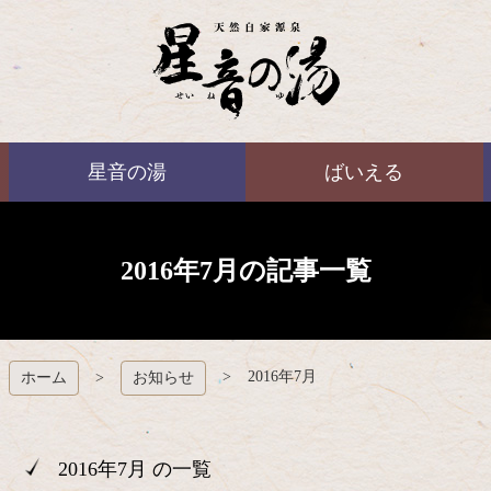
コ
ン
テ
ン
ツ
本
ばいえる
文
星音の湯
ばいえる
へ
ス
キ
ッ
プ
2016年7月の記事一覧
2016年7月
ホーム
お知らせ
2016年7月 の一覧