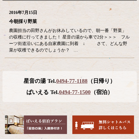
2016年7月15日
今朝採り野菜
農園担当の田野さんがお休みしているので、朝一番「野菜」
の収穫に行ってきました！ 星音の湯から車で2分＞＞＞ フル
ーツ街道沿いにある自家農園に到着 ↓ さて、どんな野
菜が収穫できるのでしょうか？ …
コ
ペ
星音の湯 Tel.
0494-77-1188
（日帰り）
ン
ー
テ
ジ
ばいえる Tel.
0494-77-1500
（宿泊）
ン
の
ツ
先
本
頭
文
へ
の
戻
先
る
頭