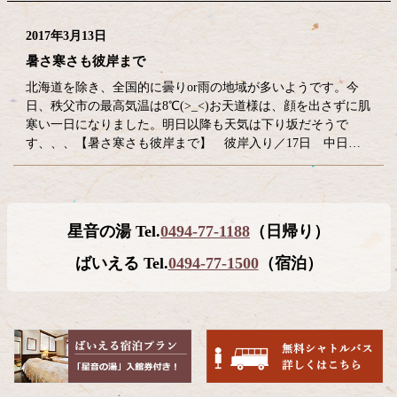
2017年3月13日
暑さ寒さも彼岸まで
北海道を除き、全国的に曇りor雨の地域が多いようです。今
日、秩父市の最高気温は8℃(>_<)お天道様は、顔を出さずに肌
寒い一日になりました。明日以降も天気は下り坂だそうで
す、、、【暑さ寒さも彼岸まで】 彼岸入り／17日 中日…
コ
ペ
星音の湯 Tel.
0494-77-1188
（日帰り）
ン
ー
テ
ジ
ばいえる Tel.
0494-77-1500
（宿泊）
ン
の
ツ
先
本
頭
文
へ
の
戻
先
る
頭