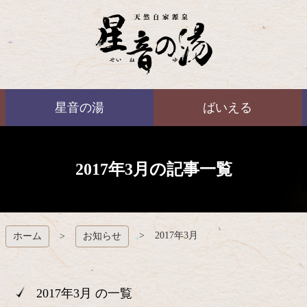
コ
ン
テ
ン
ツ
本
ばいえる
文
星音の湯
ばいえる
へ
ス
キ
ッ
プ
2017年3月の記事一覧
2017年3月
ホーム
お知らせ
2017年3月 の一覧