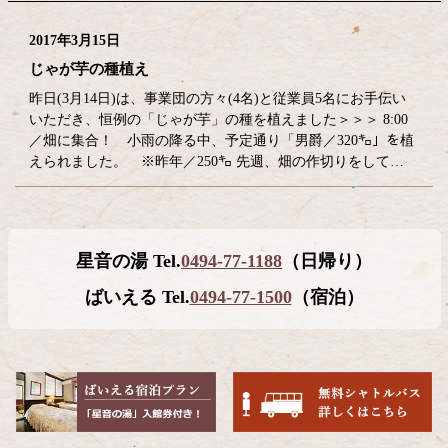
2017年3月15日
じゃが芋の種植え
昨日(3月14日)は、事業団の方々(4名)と従業員5名にお手伝い
いただき、恒例の「じゃが芋」の種を植えました＞＞＞ 8:00
／畑に集合！ 小雨の降る中、予定通り「男爵／320㌔」を植
えられました。 ※昨年／250㌔ 先週、畑の作切りをして…
コ
ペ
星音の湯 Tel.
0494-77-1188
（日帰り）
ン
ー
テ
ジ
ばいえる Tel.
0494-77-1500
（宿泊）
ン
の
ツ
先
本
頭
文
へ
の
戻
先
る
頭