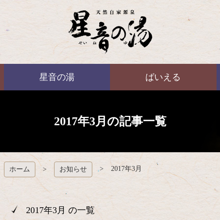
コ
ン
テ
ン
ツ
本
ばいえる
文
星音の湯
ばいえる
へ
ス
キ
ッ
プ
2017年3月の記事一覧
2017年3月
ホーム
お知らせ
2017年3月 の一覧