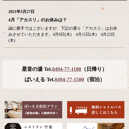
2021年3月27日
4月「アカスリ」のお休みは？
誠に勝手ではございますが、下記の通り「アカスリ」はお休
みさせていただきます。4月8日(木) 4月15日(木) 4月22日
(木)
コ
ペ
星音の湯 Tel.
0494-77-1188
（日帰り）
ン
ー
テ
ジ
ばいえる Tel.
0494-77-1500
（宿泊）
ン
の
ツ
先
本
頭
文
へ
の
戻
先
る
頭
へ