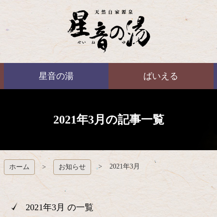
コ
ン
テ
ン
ツ
本
ばいえる
文
星音の湯
ばいえる
へ
ス
キ
ッ
プ
2021年3月の記事一覧
2021年3月
ホーム
お知らせ
2021年3月 の一覧