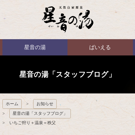
コ
ン
テ
ン
ツ
本
ばいえる
文
星音の湯
ばいえる
へ
ス
キ
ッ
プ
星音の湯「スタッフブログ」
ホーム
お知らせ
星音の湯「スタッフブログ」
いちご狩り＋温泉＝秩父