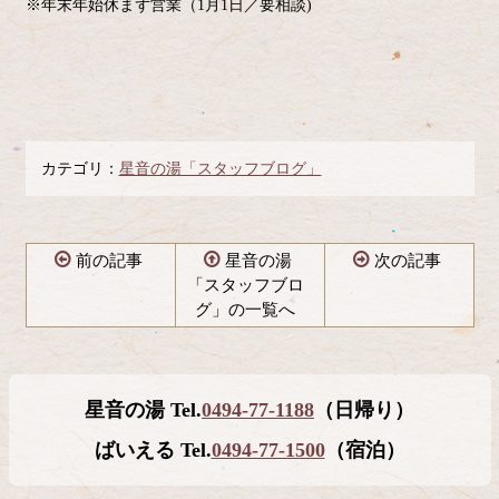
※年末年始休まず営業（1月1日／要相談)
カテゴリ：
星音の湯「スタッフブログ」
前の記事
星音の湯
次の記事
「スタッフブロ
グ」の一覧へ
コ
ペ
ン
ー
テ
ジ
星音の湯 Tel.
0494-77-1188
（日帰り）
ン
の
ツ
先
ばいえる Tel.
0494-77-1500
（宿泊）
本
頭
文
へ