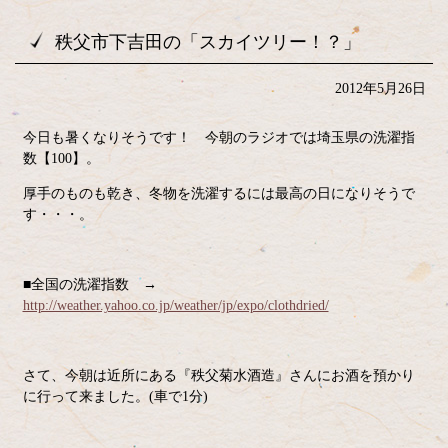
秩父市下吉田の「スカイツリー！？」
2012年5月26日
今日も暑くなりそうです！ 今朝のラジオでは埼玉県の洗濯指
数【100】。
厚手のものも乾き、冬物を洗濯するには最高の日になりそうで
す・・・。
■全国の洗濯指数 →
http://weather.yahoo.co.jp/weather/jp/expo/clothdried/
さて、今朝は近所にある『秩父菊水酒造』さんにお酒を預かり
に行って来ました。(車で1分)