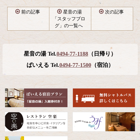
前の記事
星音の湯
次の記事
「スタッフブロ
グ」の一覧へ
コ
ペ
ン
ー
テ
ジ
星音の湯 Tel.
0494-77-1188
（日帰り）
ン
の
ツ
先
ばいえる Tel.
0494-77-1500
（宿泊）
本
頭
文
へ
の
戻
先
る
頭
へ
戻
る