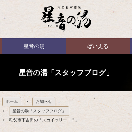
コ
ン
テ
ン
ツ
本
ばいえる
文
星音の湯
ばいえる
へ
ス
キ
ッ
プ
星音の湯「スタッフブログ」
ホーム
お知らせ
星音の湯「スタッフブログ」
秩父市下吉田の「スカイツリー！？」