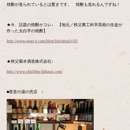
焼酎が造られているとは驚きです。 焼酎も造れるんですね！
★今、話題の焼酎がコレ↓ 【地元／秩父農工科学高校の生徒が
作った太白芋の焼酎】
http://www.egao-p.com/blog/list/detail/r/61
★秩父菊水酒造株式会社↓
http://www.chichibu-kikusui.com/
■星音の湯の売店 ↓