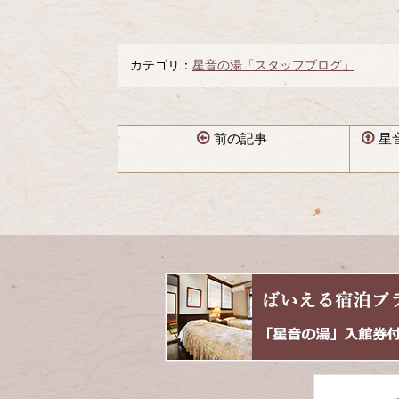
カテゴリ：
星音の湯「スタッフブログ」
前の記事
星
コ
ペ
ン
ー
テ
ジ
ン
の
ツ
先
本
頭
文
へ
の
戻
先
る
頭
へ
戻