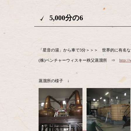
5,000分の6
「星音の湯」から車で3分＞＞＞ 世界的に有名
(株)ベンチャーウィスキー秩父蒸溜所 ⇒
http:/
蒸溜所の様子 ↓