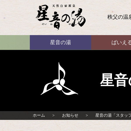
コ
ン
テ
秩父の温
ン
ツ
本
ばいえる
文
星音の湯
ばいえ
へ
ス
キ
ッ
プ
星音
ホーム
お知らせ
星音の湯「スタッ