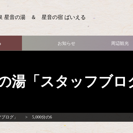
泉 星音の湯 ＆ 星音の宿 ばいえる
る
お知らせ
周辺観光
の湯「スタッフブロ
フブログ」
5,000分の6