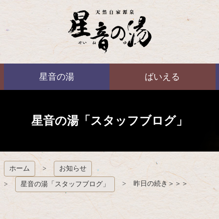
コ
ン
テ
ン
ツ
本
ばいえる
文
星音の湯
ばいえる
へ
ス
キ
ッ
プ
星音の湯「スタッフブログ」
ホーム
お知らせ
昨日の続き＞＞＞
星音の湯「スタッフブログ」