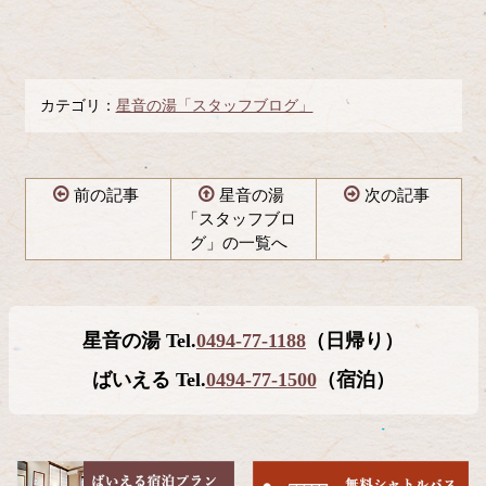
カテゴリ：
星音の湯「スタッフブログ」
前の記事
星音の湯
次の記事
「スタッフブロ
グ」の一覧へ
コ
ペ
ン
ー
テ
ジ
星音の湯 Tel.
0494-77-1188
（日帰り）
ン
の
ツ
先
ばいえる Tel.
0494-77-1500
（宿泊）
本
頭
文
へ
の
戻
先
る
頭