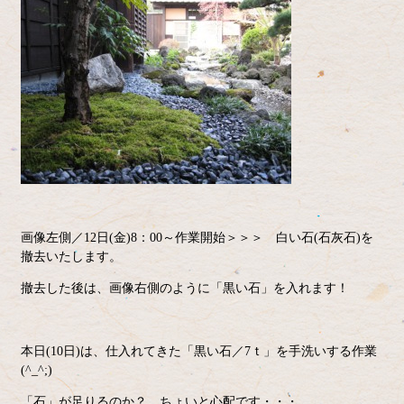
画像左側／12日(金)8：00～作業開始＞＞＞ 白い石(石灰石)を
撤去いたします。
撤去した後は、画像右側のように「黒い石」を入れます！
本日(10日)は、仕入れてきた「黒い石／7ｔ」を手洗いする作業
(^_^;)
「石」が足りるのか？ ちょいと心配です・・・。