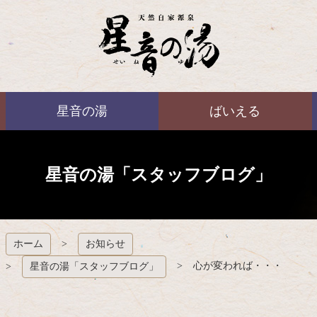
コ
ン
テ
ン
ツ
本
ばいえる
文
星音の湯
ばいえる
へ
ス
キ
ッ
プ
星音の湯「スタッフブログ」
ホーム
お知らせ
心が変われば・・・
星音の湯「スタッフブログ」