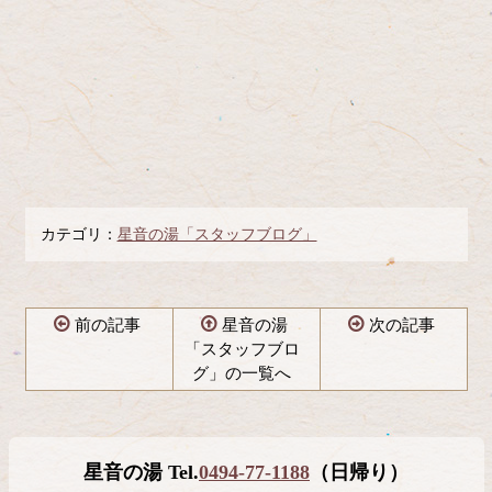
カテゴリ：
星音の湯「スタッフブログ」
前の記事
星音の湯
次の記事
「スタッフブロ
グ」の一覧へ
コ
ペ
ン
ー
テ
ジ
星音の湯 Tel.
0494-77-1188
（日帰り）
ン
の