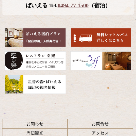
ツ
先
ばいえる Tel.
0494-77-1500
（宿泊）
本
頭
文
へ
の
戻
先
る
頭
へ
戻
る
お知らせ
お問合せ
周辺観光
アクセス