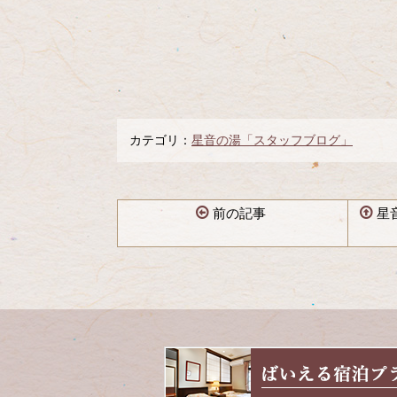
カテゴリ：
星音の湯「スタッフブログ」
前の記事
星
コ
ペ
ン
ー
テ
ジ
ン
の
ツ
先
本
頭
文
へ
の
戻