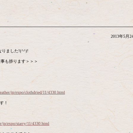
2013年5月2
した!(^^)!
外仕事も捗ります＞＞＞
eather/jp/expo/clothdried/11/4330.html
です！
r/jp/expo/starry/11/4330.html