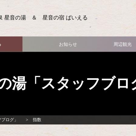
泉 星音の湯 ＆ 星音の宿 ばいえる
る
お知らせ
周辺観光
の湯「スタッフブロ
フブログ」
指数