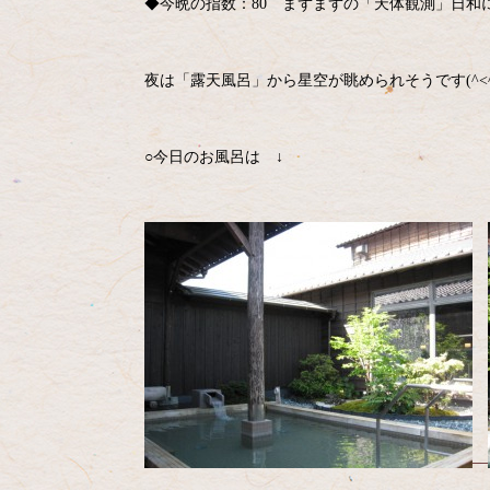
◆今晩の指数：80 まずまずの「天体観測」日和
夜は「露天風呂」から星空が眺められそうです(^<^
○今日のお風呂は ↓