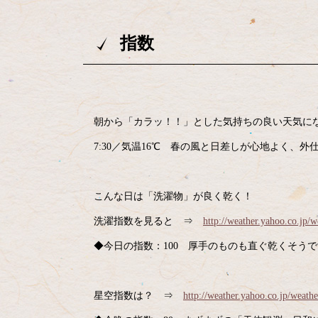
指数
朝から「カラッ！！」とした気持ちの良い天気になりま
7:30／気温16℃ 春の風と日差しが心地よく、
こんな日は「洗濯物」が良く乾く！
洗濯指数を見ると ⇒
http://weather.yahoo.co.jp/w
◆今日の指数：100 厚手のものも直ぐ乾くそう
星空指数は？ ⇒
http://weather.yahoo.co.jp/weathe