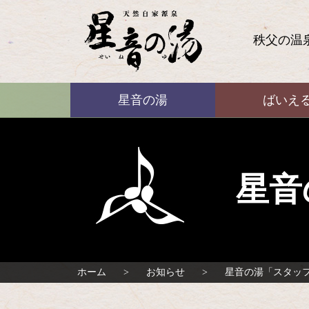
コ
ン
テ
秩父の温
ン
ツ
本
ばいえる
文
星音の湯
ばいえ
へ
ス
キ
ッ
プ
星音
ホーム
お知らせ
星音の湯「スタッ