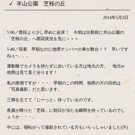
羊山公園 芝桜の丘
2014年5月2日
5:00／普段より少し早めに起床！ 今朝は出勤前に羊山公園の
「芝桜の丘」へ開花状況を見に＞＞＞
5:40／現着 早朝なのに他県ナンバーの車が数台！？ 早いです
ねぇ~。。。
運動靴でカメラを持たずに歩いている方は地元の方。 地元or
他県は見て直ぐ分ります！
私の推測ですが・・・ 早朝のこの時間、他県の方の目的は
「写真撮影」だと思います。
三脚を立てて『じーっと』待っているのです。
夜露が降りた「芝桜」に朝日が当たる瞬間を待っているのでし
ょうか・・・。
中には、寝転がって撮影されている方もいらっしゃいました(汗)