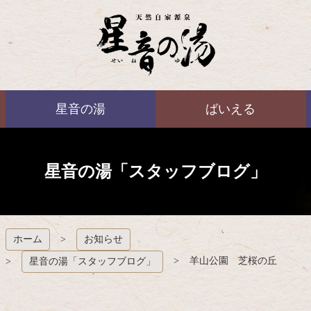
コ
ン
テ
ン
ツ
本
ばいえる
文
星音の湯
ばいえる
へ
ス
キ
ッ
プ
星音の湯「スタッフブログ」
ホーム
お知らせ
羊山公園 芝桜の丘
星音の湯「スタッフブログ」