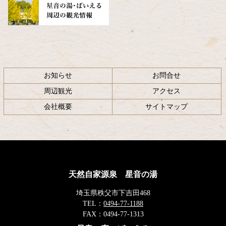
お知らせ
お問合せ
周辺観光
アクセス
会社概要
サイトマップ
天然自家源泉 星音の湯
埼玉県秩父市下吉田468
TEL：
0494-77-1188
FAX：
0494-77-1313