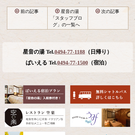
前の記事
星音の湯
次の記事
「スタッフブロ
グ」の一覧へ
コ
ペ
ン
ー
テ
ジ
星音の湯 Tel.
0494-77-1188
（日帰り）
ン
の
ツ
先
ばいえる Tel.
0494-77-1500
（宿泊）
本
頭
文
へ
の
戻
先
る
頭
へ
戻
る