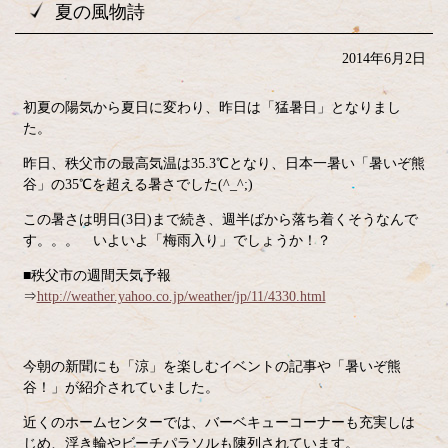
夏の風物詩
2014年6月2日
初夏の陽気から夏日に変わり、昨日は「猛暑日」となりまし
た。
昨日、秩父市の最高気温は35.3℃となり、日本一暑い「暑いぞ熊
谷」の35℃を超える暑さでした(^_^;)
この暑さは明日(3日)まで続き、週半ばから落ち着くそうなんで
す。。。 いよいよ「梅雨入り」でしょうか！？
■秩父市の週間天気予報
⇒
http://weather.yahoo.co.jp/weather/jp/11/4330.html
今朝の新聞にも「涼」を楽しむイベントの記事や「暑いぞ熊
谷！」が紹介されていました。
近くのホームセンターでは、バーベキューコーナーも充実しは
じめ、浮き輪やビーチパラソルも陳列されています。