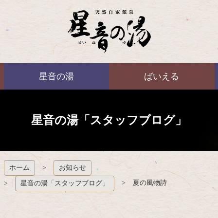
コ
ン
テ
ン
ツ
本
ばいえる
文
星音の湯
ばいえる
へ
ス
キ
ッ
プ
星音の湯「スタッフブログ」
ホーム
お知らせ
夏の風物詩
星音の湯「スタッフブログ」