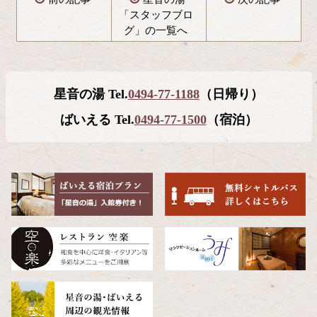
「スタッフブロ
グ」の一覧へ
コ
ペ
ン
ー
テ
ジ
星音の湯 Tel.
0494-77-1188
（日帰り）
ン
の
ツ
先
ばいえる Tel.
0494-77-1500
（宿泊）
本
頭
文
へ
の
戻
先
る
頭
へ
戻
る