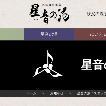
コ
ン
テ
秩父の温
ン
ツ
本
ばいえる
文
星音の湯
ばいえ
へ
ス
キ
ッ
プ
星音
ホーム
お知らせ
星音の湯「スタッ