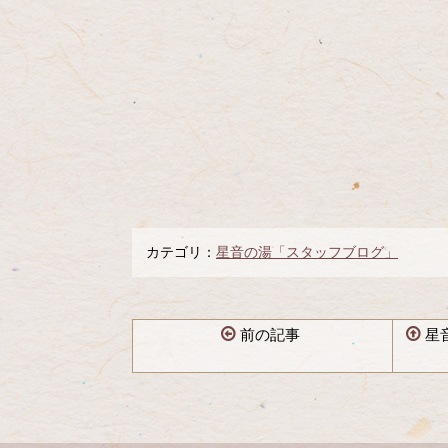
カテゴリ：
星音の湯「スタッフブログ」
前の記事
星
コ
ペ
ン
ー
テ
ジ
ン
の