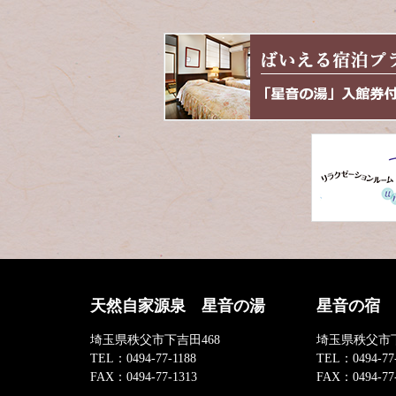
ツ
先
本
頭
文
へ
の
戻
先
る
頭
へ
戻
る
天然自家源泉 星音の湯
星音の宿
埼玉県秩父市下吉田468
埼玉県秩父市下
TEL：
0494-77-1188
TEL：
0494-77
FAX：
0494-77-1313
FAX：
0494-77