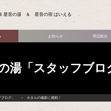
泉 星音の湯 ＆ 星音の宿 ばいえる
る
お知らせ
周辺観光
の湯「スタッフブロ
フブログ」
ホタルの撮影に挑戦！