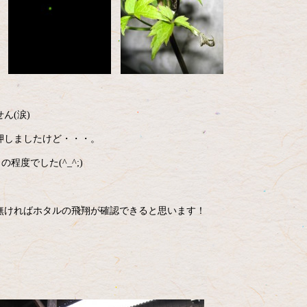
ん(涙)
押しましたけど・・・。
程度でした(^_^;)
無ければホタルの飛翔が確認できると思います！