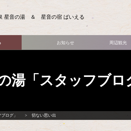
泉 星音の湯 ＆ 星音の宿 ばいえる
る
お知らせ
周辺観光
の湯「スタッフブロ
フブログ」
切ない思い出