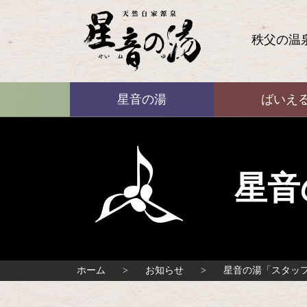
コ
ン
テ
秩父の温
ン
ツ
本
ばいえる
文
星音の湯
ばいえ
へ
ス
キ
ッ
プ
星音
ホーム
お知らせ
星音の湯「スタッ