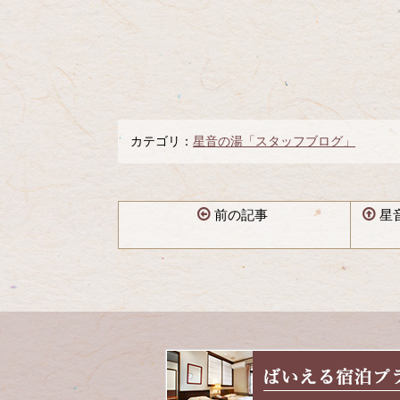
カテゴリ：
星音の湯「スタッフブログ」
前の記事
星
コ
ペ
ン
ー
テ
ジ
ン
の
ツ
先
本
頭
文
へ
の
戻