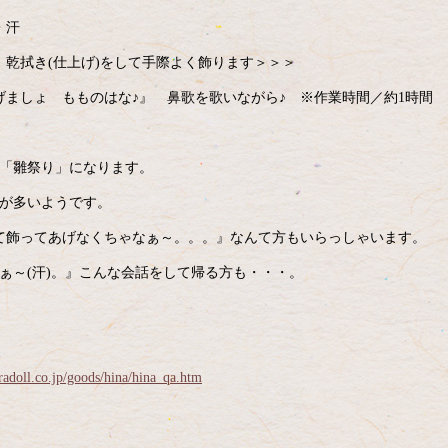
・汗
乾拭き(仕上げ)をして手際よく飾ります＞＞＞
ましょ もものはな♪』 鼻歌を歌いながら♪ ※作業時間／約1時間
が「雛祭り」になります。
域が多いようです。
て飾ってあげなくちゃなぁ～。。。』なんて方もいらっしゃいます。
ぁ～(汗)。』こんな会話をして帰る方も・・・。
adoll.co.jp/goods/hina/hina_qa.htm