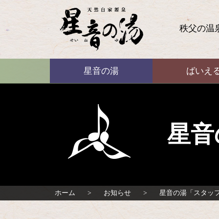
コ
ン
テ
秩父の温
ン
ツ
本
ばいえる
文
星音の湯
ばいえ
へ
ス
キ
ッ
プ
星音
ホーム
お知らせ
星音の湯「スタッ