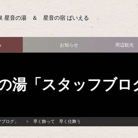
泉 星音の湯 ＆ 星音の宿 ばいえる
る
お知らせ
周辺観光
の湯「スタッフブロ
フブログ」
早く飾って 早く仕舞う