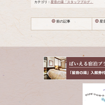
カテゴリ：
星音の湯「スタッフブログ」
前の記事
星
コ
ペ
ン
ー
テ
ジ
ン
の
ツ
先
本
頭
文
へ
の
戻
先
る
頭
へ
戻
る