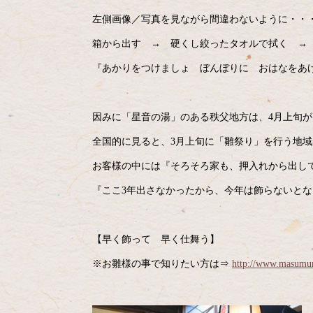
左側画像／写真を見ながら間違わないように・・
箱から出す → 硬くし絞ったタオルで拭く → 
『あかりをつけましょ ぼんぼりに おはなをあげ
因みに「星音の湯」のある秩父地方は、4月上旬
全国的に見ると、3月上旬に「雛祭り」を行う地
お客様の中には『そろそろ家も、押入れから出し
『ここ3年出さなかったから、今年は飾らないとな
【早く飾って 早く仕舞う】
※お雛様の事で知りたい方は⇒
http://www.masumur