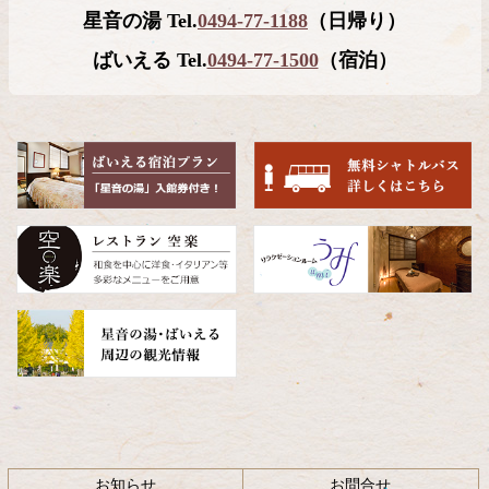
星音の湯 Tel.
0494-77-1188
（日帰り）
ン
の
ツ
先
ばいえる Tel.
0494-77-1500
（宿泊）
本
頭
文
へ
の
戻
先
る
頭
へ
戻
る
お知らせ
お問合せ