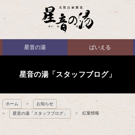
コ
ン
テ
ン
ツ
本
ばいえる
文
星音の湯
ばいえる
へ
ス
キ
ッ
プ
星音の湯「スタッフブログ」
ホーム
お知らせ
紅葉情報
星音の湯「スタッフブログ」