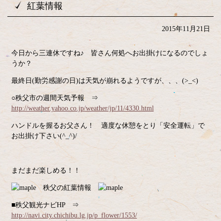
紅葉情報
2015年11月21日
今日から三連休ですね♪ 皆さん何処へお出掛けになるのでしょ
うか？
最終日(勤労感謝の日)は天気が崩れるようですが、、、(>_<)
○秩父市の週間天気予報 ⇒
http://weather.yahoo.co.jp/weather/jp/11/4330.html
ハンドルを握るお父さん！ 適度な休憩をとり「安全運転」で
お出掛け下さい(^_^)/
まだまだ楽しめる！！
秩父の紅葉情報
■秩父観光ナビHP ⇒
http://navi.city.chichibu.lg.jp/p_flower/1553/