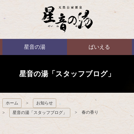
コ
ン
テ
ン
ツ
本
ばいえる
文
星音の湯
ばいえる
へ
ス
キ
ッ
プ
星音の湯「スタッフブログ」
ホーム
お知らせ
春の香り
星音の湯「スタッフブログ」