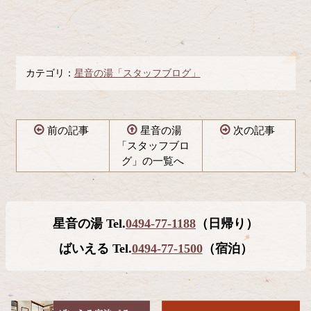
カテゴリ：
星音の湯「スタッフブログ」
前の記事
星音の湯
次の記事
「スタッフブロ
グ」の一覧へ
コ
ペ
ン
ー
テ
ジ
星音の湯 Tel.
0494-77-1188
（日帰り）
ン
の
ツ
先
ばいえる Tel.
0494-77-1500
（宿泊）
本
頭
文
へ
の
戻
先
る
頭