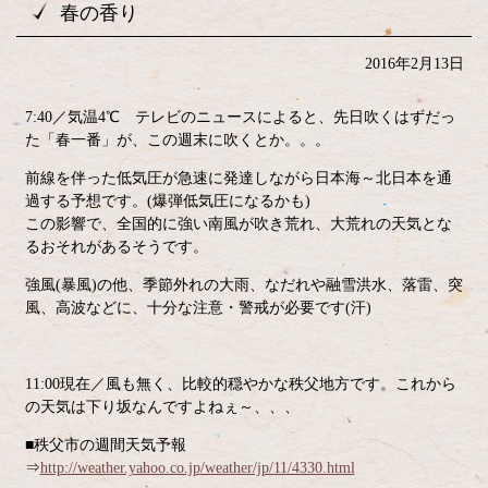
春の香り
2016年2月13日
7:40／気温4℃ テレビのニュースによると、先日吹くはずだっ
た「春一番」が、この週末に吹くとか。。。
前線を伴った低気圧が急速に発達しながら日本海～北日本を通
過する予想です。(爆弾低気圧になるかも)
この影響で、全国的に強い南風が吹き荒れ、大荒れの天気とな
るおそれがあるそうです。
強風(暴風)の他、季節外れの大雨、なだれや融雪洪水、落雷、突
風、高波などに、十分な注意・警戒が必要です(汗)
11:00現在／風も無く、比較的穏やかな秩父地方です。これから
の天気は下り坂なんですよねぇ～、、、
■秩父市の週間天気予報
⇒
http://weather.yahoo.co.jp/weather/jp/11/4330.html