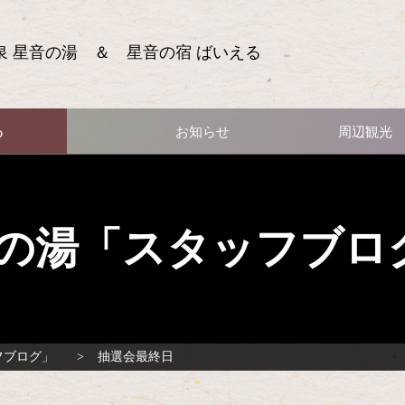
泉 星音の湯 ＆ 星音の宿 ばいえる
る
お知らせ
周辺観光
の湯「スタッフブロ
フブログ」
抽選会最終日