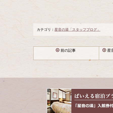
カテゴリ：
星音の湯「スタッフブログ」
前の記事
星
コ
ペ
ン
ー
テ
ジ
ン
の
ツ
先
本
頭
文
へ
の
戻
先
る
頭