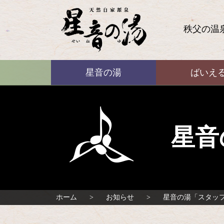
コ
ン
テ
秩父の温
ン
ツ
本
ばいえる
文
星音の湯
ばいえ
へ
ス
キ
ッ
プ
星音
ホーム
お知らせ
星音の湯「スタッ