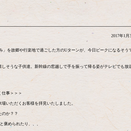
2017年1月
月休み」を故郷や行楽地で過ごした方のUターンが、今日ピークになるそう
嬉しそうな子供達。新幹線の窓越しで手を振って帰る姿がテレビでも放
く仕事＞＞＞
来場いただくお客様を拝見いたしました。
たのか？？
』と褒められたり、、、